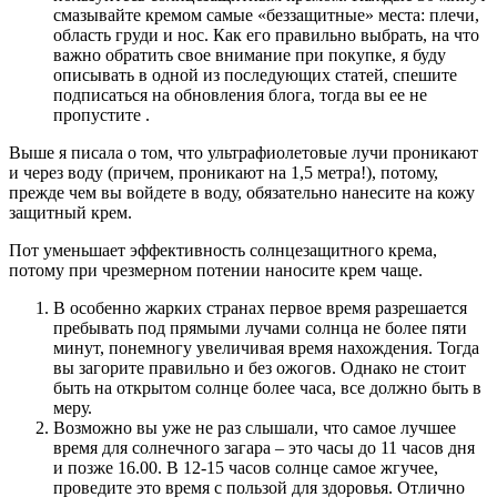
смазывайте кремом самые «беззащитные» места: плечи,
область груди и нос. Как его правильно выбрать, на что
важно обратить свое внимание при покупке, я буду
описывать в одной из последующих статей, спешите
подписаться на обновления блога, тогда вы ее не
пропустите .
Выше я писала о том, что ультрафиолетовые лучи проникают
и через воду (причем, проникают на 1,5 метра!), потому,
прежде чем вы войдете в воду, обязательно нанесите на кожу
защитный крем.
Пот уменьшает эффективность солнцезащитного крема,
потому при чрезмерном потении наносите крем чаще.
В особенно жарких странах первое время разрешается
пребывать под прямыми лучами солнца не более пяти
минут, понемногу увеличивая время нахождения. Тогда
вы загорите правильно и без ожогов. Однако не стоит
быть на открытом солнце более часа, все должно быть в
меру.
Возможно вы уже не раз слышали, что самое лучшее
время для солнечного загара – это часы до 11 часов дня
и позже 16.00. В 12-15 часов солнце самое жгучее,
проведите это время с пользой для здоровья. Отлично