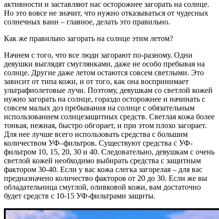
активности и заставляют нас осторожнее загорать на солнце.
Но это вовсе не значит, что нужно отказываться от чудесных
солнечных ванн – главное, делать это правильно.
Как же правильно загорать на солнце этим летом?
Начнем с того, что все люди загорают по-разному. Одни
девушки выглядят смуглянками, даже не особо пребывая на
солнце. Другие даже летом остаются совсем светлыми. Это
зависит от типа кожи, и от того, как она воспринимает
ультрафиолетовые лучи. Поэтому, девушкам со светлой кожей
нужно загорать на солнце, гораздо осторожнее и начинать с
совсем малых доз пребывания на солнце с обязательным
использованием солнцезащитных средств. Светлая кожа более
тонкая, нежная, быстро обгорает, и при этом плохо загорает.
Для нее лучше всего использовать средства с большим
количеством УФ–фильтров. Существуют средства с УФ-
фильтром 10, 15, 20, 30 и 40. Следовательно, девушкам с очень
светлой кожей необходимо выбирать средства с защитным
фактором 30-40. Если у вас кожа слегка загорелая – для вас
предназначено количество факторов от 20 до 30. Если же вы
обладательница смуглой, оливковой кожи, вам достаточно
будет средств с 10-15 УФ-фильтрами защиты.