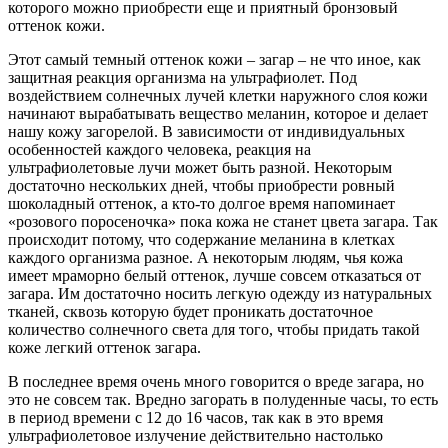
которого можно приобрести еще и приятный бронзовый
оттенок кожи.
Этот самый темный оттенок кожи – загар – не что иное, как
защитная реакция организма на ультрафиолет. Под
воздействием солнечных лучей клетки наружного слоя кожи
начинают вырабатывать вещество меланин, которое и делает
нашу кожу загорелой. В зависимости от индивидуальных
особенностей каждого человека, реакция на
ультрафиолетовые лучи может быть разной. Некоторым
достаточно нескольких дней, чтобы приобрести ровный
шоколадный оттенок, а кто-то долгое время напоминает
«розового поросеночка» пока кожа не станет цвета загара. Так
происходит потому, что содержание меланина в клетках
каждого организма разное. А некоторым людям, чья кожа
имеет мраморно белый оттенок, лучше совсем отказаться от
загара. Им достаточно носить легкую одежду из натуральных
тканей, сквозь которую будет проникать достаточное
количество солнечного света для того, чтобы придать такой
коже легкий оттенок загара.
В последнее время очень много говорится о вреде загара, но
это не совсем так. Вредно загорать в полуденные часы, то есть
в период времени с 12 до 16 часов, так как в это время
ультрафиолетовое излучение действительно настолько