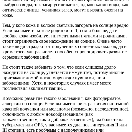
выйдя из воды, так загар усиливается, однако капли воды, как
оптические линзы, усиливая загар, могут вызвать ожоги на
коже.
Тем, у кого кожа и волосы светлые, загорать на солнце вредно.
Если вы имеете на теле родинки от 1,5 см и больше, да и
вообще кожа изобилует пигментными пятнами и родинками,
стоит ограничить свое нахождение на солнце. Очень часто
такие люди страдают от полученных солнечных ожогов, да и
кроме того, ультрафиолет способен спровоцировать развитие
серьезных заболеваний.
Не стоит также забывать о том, что если слишком долго
находится на солнце, угнетается иммунитет, потому многие
приезжают домой после моря отдохнувшими, но и
заболевшими. Хотя, в некоторых случаях имеет место
последствия акклиматизации…
Возможно развитие такого заболевания, как фотодерматоз –
аллергии на солнце. Если вы имеете риск развития системной
красной волчанки или меланомы (возможно, наследственное),
склонность к любым новообразованиям (как
злокачественным, так и доброкачественным), вы болеете на
туберкулез или ОРЗ, у вас имеется диагноз гипертония II или
III степени, есть проблемы с надпочечниками или