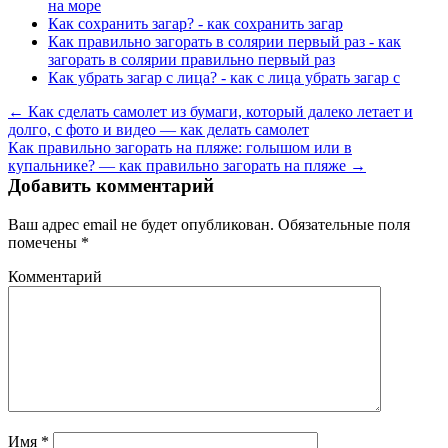
на море
Как сохранить загар? - как сохранить загар
Как правильно загорать в солярии первый раз - как
загорать в солярии правильно первый раз
Как убрать загар с лица? - как с лица убрать загар с
← Как сделать самолет из бумаги, который далеко летает и
долго, с фото и видео — как делать самолет
Как правильно загорать на пляже: голышом или в
купальнике? — как правильно загорать на пляже →
Добавить комментарий
Ваш адрес email не будет опубликован.
Обязательные поля
помечены
*
Комментарий
Имя
*