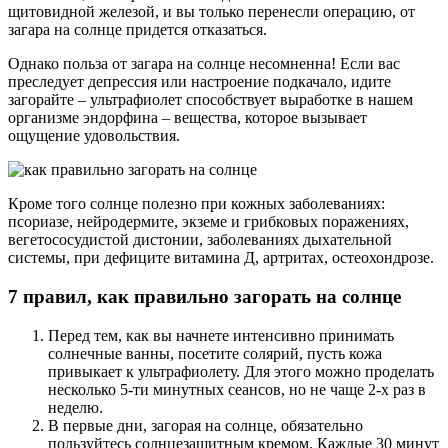
щитовидной железой, и вы только перенесли операцию, от
загара на солнце придется отказаться.
Однако польза от загара на солнце несомненна! Если вас
преследует депрессия или настроение подкачало, идите
загорайте – ультрафиолет способствует выработке в нашем
организме эндорфина – вещества, которое вызывает
ощущение удовольствия.
Кроме того солнце полезно при кожных заболеваниях:
псориазе, нейродермите, экземе и грибковых поражениях,
вегетососудистой дистонии, заболеваниях дыхательной
системы, при дефиците витамина Д, артритах, остеохондрозе.
7 правил, как правильно загорать на солнце
Перед тем, как вы начнете интенсивно принимать
солнечные ванны, посетите солярий, пусть кожа
привыкает к ультрафиолету. Для этого можно проделать
несколько 5-ти минутных сеансов, но не чаще 2-х раз в
неделю.
В первые дни, загорая на солнце, обязательно
пользуйтесь солнцезащитным кремом. Каждые 30 минут