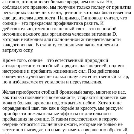
активно, что приносит больше вреда, чем пользы. Но,
соблюдая это правило, мы получим только пользу от принятия
регулярных солнечных ванн, ценность которых была известна
еще целителям древности. Например, Гиппократ считал, что
солнце – это прекрасная профилактика рахита. И
действительно, именно солнечный свет – это основной
источник важного для организма человека витамина D,
который необходим для полноценной жизнедеятельности
каждого из нас. В старину солнечными ваннами лечили
ветряную оспу.
Кроме того, солнце – это естественный природный
антидепрессант, способный зарядить нас энергией, поднять
настроение и прибавить жизненных сил. Под действием
солнечных лучей мы не только получаем естественный загар,
но и избавляемся от усталости и переутомления.
Желая приобрести стойкий бронзовый загар, многие из нас,
как только появляется возможность, стараются провести как
можно больше времени под открытым небом. Хотя это не
оправданный шаг, так как в борьбе за красоту, мы рискуем
приобрести нежелательные эффекты от длительного
пребывания на солнце. К таким последствиям в первую
очередь относятся солнечные ожоги, которые не только не
эстетично выглядят, но и могут иметь совершенно обратный