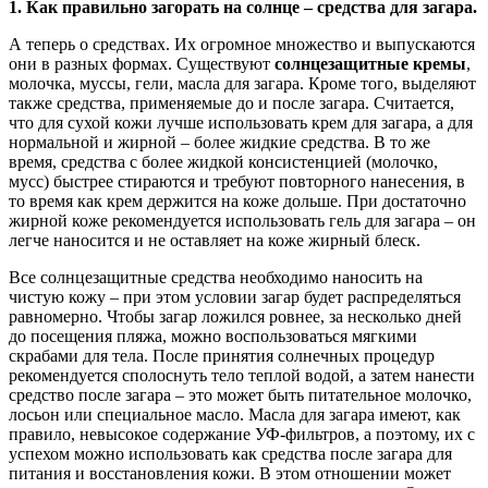
1. Как правильно загорать на солнце – средства для загара.
А теперь о средствах. Их огромное множество и выпускаются
они в разных формах. Существуют
солнцезащитные кремы
,
молочка, муссы, гели, масла для загара. Кроме того, выделяют
также средства, применяемые до и после загара. Считается,
что для сухой кожи лучше использовать крем для загара, а для
нормальной и жирной – более жидкие средства. В то же
время, средства с более жидкой консистенцией (молочко,
мусс) быстрее стираются и требуют повторного нанесения, в
то время как крем держится на коже дольше. При достаточно
жирной коже рекомендуется использовать гель для загара – он
легче наносится и не оставляет на коже жирный блеск.
Все солнцезащитные средства необходимо наносить на
чистую кожу – при этом условии загар будет распределяться
равномерно. Чтобы загар ложился ровнее, за несколько дней
до посещения пляжа, можно воспользоваться мягкими
скрабами для тела. После принятия солнечных процедур
рекомендуется сполоснуть тело теплой водой, а затем нанести
средство после загара – это может быть питательное молочко,
лосьон или специальное масло. Масла для загара имеют, как
правило, невысокое содержание УФ-фильтров, а поэтому, их с
успехом можно использовать как средства после загара для
питания и восстановления кожи. В этом отношении может