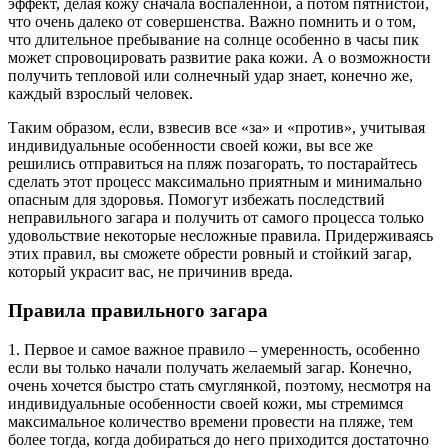
эффект, делая кожу сначала воспаленной, а потом пятнистой,
что очень далеко от совершенства. Важно помнить и о том,
что длительное пребывание на солнце особенно в часы пик
может спровоцировать развитие рака кожи. А о возможности
получить тепловой или солнечный удар знает, конечно же,
каждый взрослый человек.
Таким образом, если, взвесив все «за» и «против», учитывая
индивидуальные особенности своей кожи, вы все же
решились отправиться на пляж позагорать, то постарайтесь
сделать этот процесс максимально приятным и минимально
опасным для здоровья. Помогут избежать последствий
неправильного загара и получить от самого процесса только
удовольствие некоторые несложные правила. Придерживаясь
этих правил, вы сможете обрести ровный и стойкий загар,
который украсит вас, не причинив вреда.
Правила правильного загара
1. Первое и самое важное правило – умеренность, особенно
если вы только начали получать желаемый загар. Конечно,
очень хочется быстро стать смуглянкой, поэтому, несмотря на
индивидуальные особенности своей кожи, мы стремимся
максимальное количество времени провести на пляже, тем
более тогда, когда добираться до него приходится достаточно