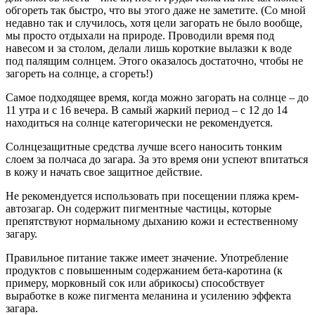
обгореть так быстро, что вы этого даже не заметите. (Со мной
недавно так и случилось, хотя цели загорать не было вообще,
мы просто отдыхали на природе. Проводили время под
навесом и за столом, делали лишь короткие вылазки к воде
под палящим солнцем. Этого оказалось достаточно, чтобы не
загореть на солнце, а сгореть!)
Самое подходящее время, когда можно загорать на солнце – до
11 утра и с 16 вечера. В самый жаркий период – с 12 до 14
находиться на солнце категорически не рекомендуется.
Солнцезащитные средства лучше всего наносить тонким
слоем за полчаса до загара. За это время они успеют впитаться
в кожу и начать свое защитное действие.
Не рекомендуется использовать при посещении пляжа крем-
автозагар. Он содержит пигментные частицы, которые
препятствуют нормальному дыханию кожи и естественному
загару.
Правильное питание также имеет значение. Употребление
продуктов с повышенным содержанием бета-каротина (к
примеру, морковный сок или абрикосы) способствует
выработке в коже пигмента меланина и усилению эффекта
загара.