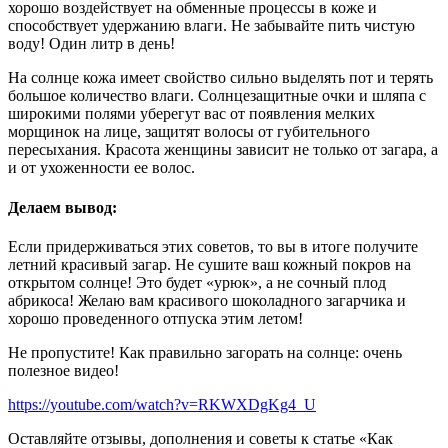
хорошо воздействует на обменные процессы в коже и
способствует удержанию влаги. Не забывайте пить чистую
воду! Один литр в день!
На солнце кожа имеет свойство сильно выделять пот и терять
большое количество влаги. Солнцезащитные очки и шляпа с
широкими полями уберегут вас от появления мелких
морщинок на лице, защитят волосы от губительного
пересыхания. Красота женщины зависит не только от загара, а
и от ухоженности ее волос.
Делаем вывод:
Если придерживаться этих советов, то вы в итоге получите
летний красивый загар. Не сушите ваш кожный покров на
открытом солнце! Это будет «урюк», а не сочный плод
абрикоса! Желаю вам красивого шоколадного загарчика и
хорошо проведенного отпуска этим летом!
Не пропустите! Как правильно загорать на солнце: очень
полезное видео!
https://youtube.com/watch?v=RKWXDgKg4_U
Оставляйте отзывы, дополнения и советы к статье «Как