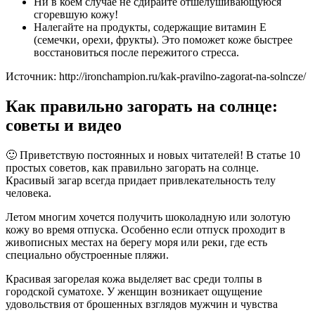
Ни в коем случае не сдирайте отшелушивающуюся
сгоревшую кожу!
Налегайте на продукты, содержащие витамин Е
(семечки, орехи, фрукты). Это поможет коже быстрее
восстановиться после пережитого стресса.
Источник: http://ironchampion.ru/kak-pravilno-zagorat-na-solncze/
Как правильно загорать на солнце:
советы и видео
🙂 Приветствую постоянных и новых читателей! В статье 10
простых советов, как правильно загорать на солнце.
Красивый загар всегда придает привлекательность телу
человека.
Летом многим хочется получить шоколадную или золотую
кожу во время отпуска. Особенно если отпуск проходит в
живописных местах на берегу моря или реки, где есть
специально обустроенные пляжи.
Красивая загорелая кожа выделяет вас среди толпы в
городской суматохе. У женщин возникает ощущение
удовольствия от брошенных взглядов мужчин и чувства