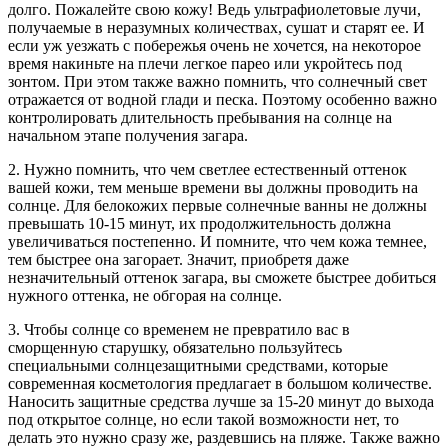
долго. Пожалейте свою кожу! Ведь ультрафиолетовые лучи,
получаемые в неразумных количествах, сушат и старят ее. И
если уж уезжать с побережья очень не хочется, на некоторое
время накиньте на плечи легкое парео или укройтесь под
зонтом. При этом также важно помнить, что солнечный свет
отражается от водной глади и песка. Поэтому особенно важно
контролировать длительность пребывания на солнце на
начальном этапе получения загара.
2. Нужно помнить, что чем светлее естественный оттенок
вашей кожи, тем меньше времени вы должны проводить на
солнце. Для белокожих первые солнечные ванны не должны
превышать 10-15 минут, их продолжительность должна
увеличиваться постепенно. И помните, что чем кожа темнее,
тем быстрее она загорает. Значит, приобретя даже
незначительный оттенок загара, вы сможете быстрее добиться
нужного оттенка, не обгорая на солнце.
3. Чтобы солнце со временем не превратило вас в
сморщенную старушку, обязательно пользуйтесь
специальными солнцезащитными средствами, которые
современная косметология предлагает в большом количестве.
Наносить защитные средства лучше за 15-20 минут до выхода
под открытое солнце, но если такой возможности нет, то
делать это нужно сразу же, раздевшись на пляже. Также важно