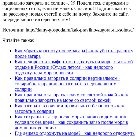
правильно загорать на солнце». 😉 Поделитесь с друзьями в
социальных сетях, если не жалко. Спасибо! Подписывайтесь
на рассылку новых статей к себе на почту. Заходите на сайт,
впереди много интересных тем!
Источник: http://damy-gospoda.ru/kak-pravilno-zagorat-na-solntse/
Читайте также:
Как убрать красноту после загара | - как убрать красноту
после загара
Как недорого и комфортно отдохнуть на море; статья об
отдыхе в России (Отдых летом) - как недорого
отдохнуть на море в россии
Как правильно загорать в солярии вертикальном -
солярий как правильно загорать в вертикальном
солярии
Как правильно загорать людям со светлой кожей - как
правильно загорать на море со светлой кожей
Как загорать в солярии правильно и безопасно - как
загорать в солярии
Как сохранить загар после моря надолго в домашних
условиях без вреда - как сохранить загар после моря в
домашних условиях
Где дешево отдохнуть на море? - как недорого отдохнуть