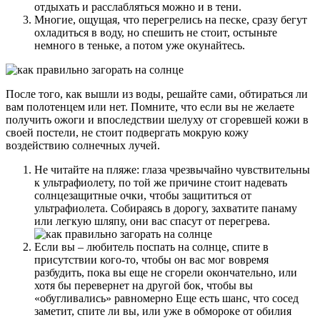
отдыхать и расслабляться можно и в тени.
Многие, ощущая, что перегрелись на песке, сразу бегут
охладиться в воду, но спешить не стоит, остыньте
немного в теньке, а потом уже окунайтесь.
После того, как вышли из воды, решайте сами, обтираться ли
вам полотенцем или нет. Помните, что если вы не желаете
получить ожоги и впоследствии шелуху от сгоревшей кожи в
своей постели, не стоит подвергать мокрую кожу
воздействию солнечных лучей.
Не читайте на пляже: глаза чрезвычайно чувствительны
к ультрафиолету, по той же причине стоит надевать
солнцезащитные очки, чтобы защититься от
ультрафиолета. Собираясь в дорогу, захватите панаму
или легкую шляпу, они вас спасут от перегрева.
Если вы – любитель поспать на солнце, спите в
присутствии кого-то, чтобы он вас мог вовремя
разбудить, пока вы еще не сгорели окончательно, или
хотя бы перевернет на другой бок, чтобы вы
«обугливались» равномерно Еще есть шанс, что сосед
заметит, спите ли вы, или уже в обмороке от обилия