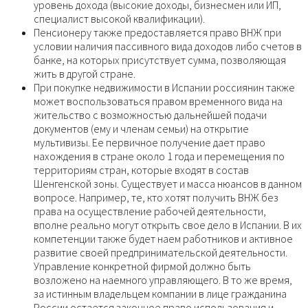
уровень дохода (высокие доходы, бизнесмен или ИП,
специалист высокой квалификации).
Пенсионеру также предоставляется право ВНЖ при
условии наличия пассивного вида доходов либо счетов в
банке, на которых присутствует сумма, позволяющая
жить в другой стране.
При покупке недвижимости в Испании россиянин также
может воспользоваться правом временного вида на
жительство с возможностью дальнейшей подачи
документов (ему и членам семьи) на открытие
мультивизы. Ее первичное получение дает право
нахождения в стране около 1 года и перемещения по
территориям стран, которые входят в состав
Шенгенской зоны. Существует и масса нюансов в данном
вопросе. Например, те, кто хотят получить ВНЖ без
права на осуществление рабочей деятельности,
вполне реально могут открыть свое дело в Испании. В их
компетенции также будет наем работников и активное
развитие своей предпринимательской деятельности.
Управление конкретной фирмой должно быть
возложено на наемного управляющего. В то же время,
за истинным владельцем компании в лице гражданина
России остается законное право использования и