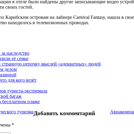
вации в отеле были найдены другие записывающие видео устрой
ти своих гостей.
о Карибским островам на лайнере Carnival Fantasy, нашла в сво
йство находилось в телевизионных проводах.
 за наследство
зили её семье
и странную цепочку мыслей «адекватных» людей
ым делом
казанной
то для кого везёт
ов туриста-экстремала
свой багаж
а бесплатном пляже
ического туризма
Авиакомпан
Добавить комментарий
ечены
*