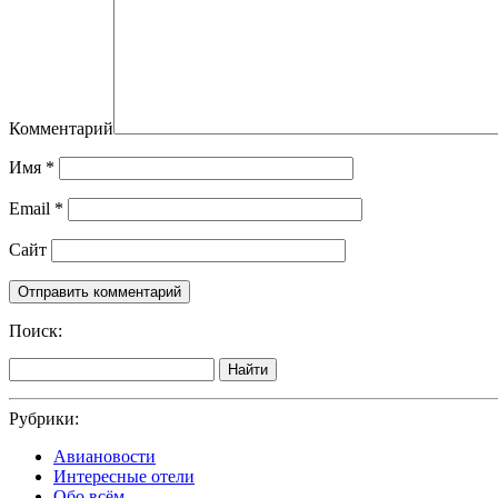
Комментарий
Имя
*
Email
*
Сайт
Поиск:
Найти
Рубрики:
Авиановости
Интересные отели
Обо всём