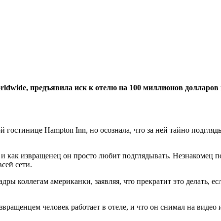
ldwide, предъявила иск к отелю на 100 миллионов долларов п
й гостинице Hampton Inn, но осознала, что за ней тайно подгляды
 и как извращенец он просто любит подглядывать. Незнакомец п
всей сети.
адры коллегам американки, заявляя, что прекратит это делать, 
ращенцем человек работает в отеле, и что он снимал на видео и