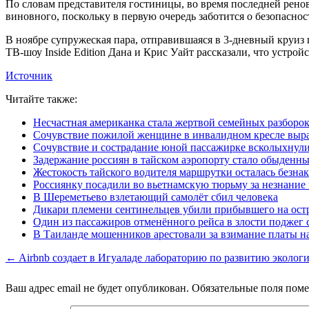
По словам представителя гостиницы, во время последней рено
виновного, поскольку в первую очередь заботится о безопаснос
В ноябре супружеская пара, отправившаяся в 3-дневный круиз п
ТВ-шоу Inside Edition Дана и Крис Уайт рассказали, что устро
Источник
Читайте также:
Несчастная американка стала жертвой семейных разборок
Сочувствие пожилой женщине в инвалидном кресле выра
Сочувствие и сострадание юной пассажирке всколыхнул
Задержание россиян в тайском аэропорту стало обыденн
Жестокость тайского водителя маршрутки осталась безна
Россиянку посадили во вьетнамскую тюрьму за незнание ч
В Шереметьево взлетающий самолёт сбил человека
Дикари племени сентинельцев убили прибывшего на остр
Один из пассажиров отменённого рейса в злости поджег 
В Таиланде мошенников арестовали за взимание платы н
← Airbnb создает в Игуаладе лабораторию по развитию эколог
Ваш адрес email не будет опубликован.
Обязательные поля пом