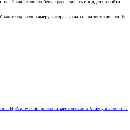
ства. Также отель пообещал расследовать инцидент и найти
ей каюте скрытую камеру, которая захватывала зону кровати. В
ия «ИрАэро» сообщила об отмене рейсов в Хайкоу и Санью →