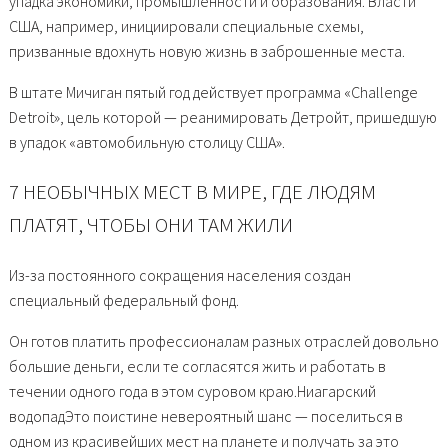
упадка экономики, промышленности и образования. Власти
США, например, инициировали специальные схемы,
призванные вдохнуть новую жизнь в заброшенные места.
В штате Мичиган пятый год действует программа «Challenge
Detroit», цель которой — реанимировать Детройт, пришедшую
в упадок «автомобильную столицу США».
7 НЕОБЫЧНЫХ МЕСТ В МИРЕ, ГДЕ ЛЮДЯМ
ПЛАТЯТ, ЧТОБЫ ОНИ ТАМ ЖИЛИ
Из-за постоянного сокращения населения создан
специальный федеральный фонд.
Он готов платить профессионалам разных отраслей довольно
большие деньги, если те согласятся жить и работать в
течении одного года в этом суровом краю.Ниагарский
водопадЭто поистине невероятный шанс — поселиться в
одном из красивейших мест на планете и получать за это