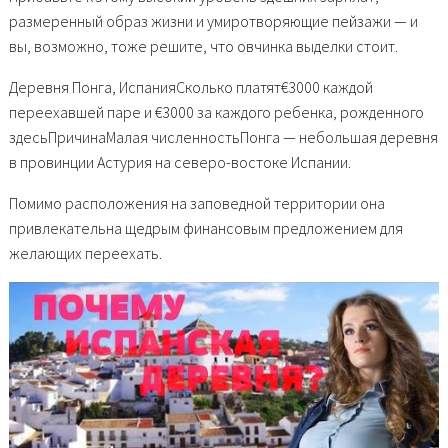
размеренный образ жизни и умиротворяющие пейзажи — и
вы, возможно, тоже решите, что овчинка выделки стоит.
Деревня Понга, ИспанияСколько платят€3000 каждой
переехавшей паре и €3000 за каждого ребенка, рожденного
здесьПричинаМалая численностьПонга — небольшая деревня
в провинции Астурия на северо-востоке Испании.
Помимо расположения на заповедной территории она
привлекательна щедрым финансовым предложением для
желающих переехать.