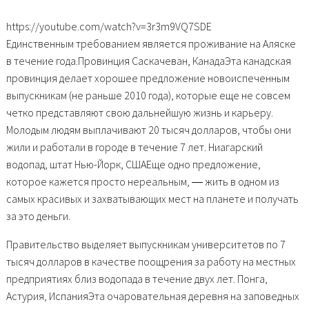
https://youtube.com/watch?v=3r3m9VQ7SDE
Единственным требованием является проживание на Аляске
в течение года.Провинция Саскачеван, КанадаЭта канадская
провинция делает хорошее предложение новоиспеченным
выпускникам (не раньше 2010 года), которые еще не совсем
четко представляют свою дальнейшую жизнь и карьеру.
Молодым людям выплачивают 20 тысяч долларов, чтобы они
жили и работали в городе в течение 7 лет. Ниагарский
водопад, штат Нью-Йорк, СШАЕще одно предложение,
которое кажется просто нереальным, ― жить в одном из
самых красивых и захватывающих мест на планете и получать
за это деньги.
Правительство выделяет выпускникам университетов по 7
тысяч долларов в качестве поощрения за работу на местных
предприятиях близ водопада в течение двух лет. Понга,
Астурия, ИспанияЭта очаровательная деревня на заповедных