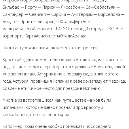
Бильбао — Порту — Париж — Лиссабон — Сан-Себастьян —
Сантандер — Севилья — Сарриа — Амстердам — Барселона —
Бордо — Прага — Биарриц — ФранкфуртВсе
маршрутыЦеныАэропорты1Из SCL в городИз города в SCLВсе
аэропортыКартаАвиабилетыОтелиАренда
Понга астурия испания как переехать из россии.
Красотой здешних мест невозможно утолиться, как и испить
воды из мест рек и озер. Под катом я делюсь с Вами тем, какой
мне запомнилась Астурия в мою поездку сюда в июне этого
года. Астурия, провинция Испании к северо-западу от Мадрида,
совсем нетипичное место для поездок в Испанию.
Многие из встретившихся нам путешественников были
испанцами, которые давно прознали про красоту и
спокойствие этого зеленого края.
Например, сюда очень удобно приезжать из соседнего