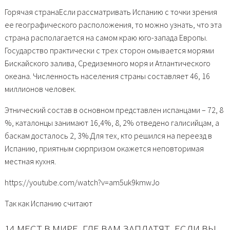
Горячая страна Если рассматривать Испанию с точки зрения
ее географического расположения, то можно узнать, что эта
страна располагается на самом краю юго-запада Европы.
Государство практически с трех сторон омывается морями
Бискайского залива, Средиземного моря и Атлантического
океана. Численность населения страны составляет 46, 16
миллионов человек.
Этнический состав в основном представлен испанцами – 72, 8
%, каталонцы занимают 16,4%, 8, 2% отведено галисийцам, а
баскам досталось 2, 3%. Для тех, кто решился на переезд в
Испанию, приятным сюрпризом окажется неповторимая
местная кухня.
https://youtube.com/watch?v=am5uk9kmwJo
Так как Испанию считают
14 МЕСТ В МИРЕ, ГДЕ ВАМ ЗАПЛАТЯТ, ЕСЛИ ВЫ