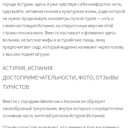
городе Астурии, здесь я уже чувствую себя комфортно: есть,
куда выйти, активная ночная и культурная жизнь, ради которой
не нужно проделывать километры пути.Астурия — хоть и
самая настоящая Испания, на открыточную версию этой
страны похожа мало. Вместо кастаньет и фламенко здесь
волынки, кельтские мифы и астурийские танцы, вину
предпочитают сидр, который мудрено наливают через голову
с высоко поднятой руки.
АСТУРИЯ, ИСПАНИЯ:
ДОСТОПРИМЕЧАТЕЛЬНОСТИ, ФОТО, ОТЗЫВЫ
ТУРИСТОВ
Вместе с городами Авилесом и Хихоном он образует
своеобразный треугольник, внутри которого сосредоточена
основная часть жителей региона Астурия (Испания).
Отзывы туристов указывают, что именно в этих населенных