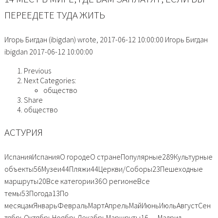
ПЕРЕЕДЕТЕ ТУДА ЖИТЬ
Игорь Бигдан (ibigdan) wrote, 2017-06-12 10:00:00 Игорь Бигдан
ibigdan 2017-06-12 10:00:00
Previous
Next Categories:
общество
Share
общество
АСТУРИЯ
ИспанияИспанияО городеО странеПопулярные289Культурные
объекты56Музеи44Пляжи44Церкви/Соборы23Пешеходные
маршруты20Все категории36О регионеВсе
темы53Погода13По
месяцамЯнварьФевральМартАпрельМайИюньИюльАвгустСен
тябрьОктябрьНоябрьДекабрьМаршруты16 — Мадрид —