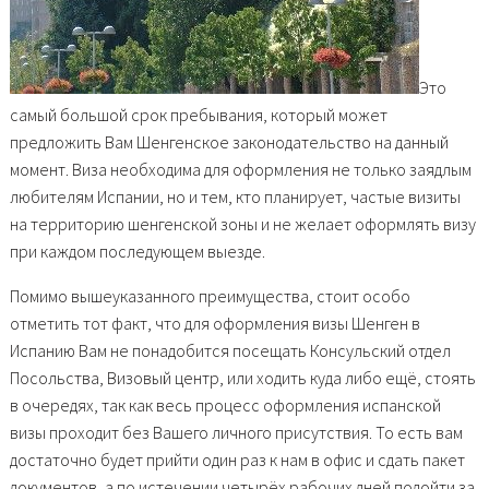
Это
самый большой срок пребывания, который может
предложить Вам Шенгенское законодательство на данный
момент. Виза необходима для оформления не только заядлым
любителям Испании, но и тем, кто планирует, частые визиты
на территорию шенгенской зоны и не желает оформлять визу
при каждом последующем выезде.
Помимо вышеуказанного преимущества, стоит особо
отметить тот факт, что для оформления визы Шенген в
Испанию Вам не понадобится посещать Консульский отдел
Посольства, Визовый центр, или ходить куда либо ещё, стоять
в очередях, так как весь процесс оформления испанской
визы проходит без Вашего личного присутствия. То есть вам
достаточно будет прийти один раз к нам в офис и сдать пакет
документов, а по истечении четырёх рабочих дней подойти за