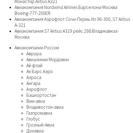
Монастир Airbus A321
Авиакомпания Nordwind Airlines Барселона-Москва
Boeing-777-200ER
Авиакомпания Аэрофлот Сочи-Пермь Ил 96-300, S7 Airbus
A-321
Авиакомпания S7 Airbus A319 рейс 298 Владикавказ-
Москва
Авиакомпании России
Аврора
Авиалинии Мордовии
Ай флай
Ак Барс Аэро
Алроса
Ангара
Аэрофлот
Башкортостан
Вим-авиа
Владивосток-авиа
Газпромавиа
Глобус
Грозный-Авиа
Донавиа