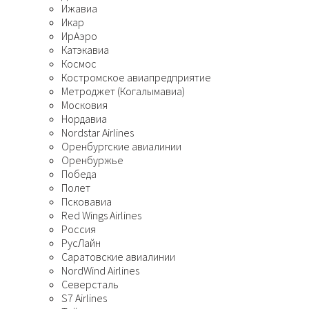
Ижавиа
Икар
ИрАэро
Катэкавиа
Космос
Костромское авиапредприятие
Метроджет (Когалымавиа)
Московия
Нордавиа
Nordstar Airlines
Оренбургские авиалинии
Оренбуржье
Победа
Полет
Псковавиа
Red Wings Airlines
Россия
РусЛайн
Саратовские авиалинии
NordWind Airlines
Северсталь
S7 Airlines