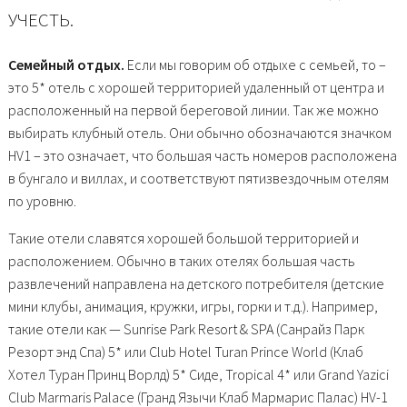
УЧЕСТЬ.
Семейный отдых.
Если мы говорим об отдыхе с семьей, то –
это 5* отель с хорошей территорией удаленный от центра и
расположенный на первой береговой линии. Так же можно
выбирать клубный отель. Они обычно обозначаются значком
HV1 – это означает, что большая часть номеров расположена
в бунгало и виллах, и соответствуют пятизвездочным отелям
по уровню.
Такие отели славятся хорошей большой территорией и
расположением. Обычно в таких отелях большая часть
развлечений направлена на детского потребителя (детские
мини клубы, анимация, кружки, игры, горки и т.д.). Например,
такие отели как — Sunrise Park Resort & SPA (Санрайз Парк
Резорт энд Спа) 5* или Club Hotel Turan Prince World (Клаб
Хотел Туран Принц Ворлд) 5* Сиде, Tropical 4* или Grand Yazici
Club Marmaris Palace (Гранд Язычи Клаб Мармарис Палас) HV-1