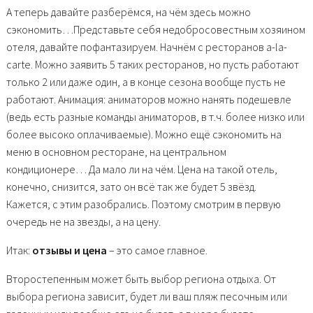
А теперь давайте разберёмся, на чём здесь можно
сэкономить…Представьте себя недобросовестным хозяином
отеля, давайте пофантазируем. Начнём с ресторанов a-la-
carte. Можно заявить 5 таких ресторанов, но пусть работают
только 2 или даже один, а в конце сезона вообще пусть не
работают. Анимация: аниматоров можно нанять подешевле
(ведь есть разные команды аниматоров, в т.ч. более низко или
более высоко оплачиваемые). Можно ещё сэкономить на
меню в основном ресторане, на центральном
кондиционере… Да мало ли на чём. Цена на такой отель,
конечно, снизится, зато он всё так же будет 5 звёзд.
Кажется, с этим разобрались. Поэтому смотрим в первую
очередь не на звезды, а на цену.
Итак:
отзывы и цена
– это самое главное.
Второстепенным может быть выбор региона отдыха. От
выбора региона зависит, будет ли ваш пляж песочным или