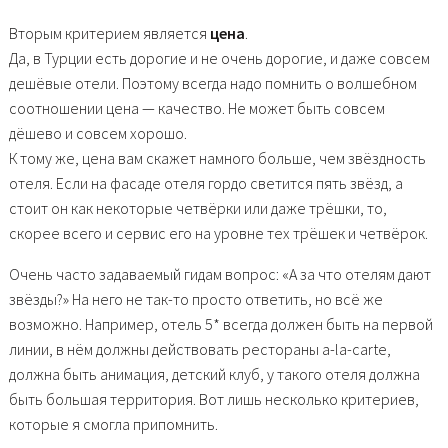
Вторым критерием является
цена
.
Да, в Турции есть дорогие и не очень дорогие, и даже совсем
дешёвые отели. Поэтому всегда надо помнить о волшебном
соотношении цена — качество. Не может быть совсем
дёшево и совсем хорошо.
К тому же, цена вам скажет намного больше, чем звёздность
отеля. Если на фасаде отеля гордо светится пять звёзд, а
стоит он как некоторые четвёрки или даже трёшки, то,
скорее всего и сервис его на уровне тех трёшек и четвёрок.
Очень часто задаваемый гидам вопрос: «А за что отелям дают
звёзды?» На него не так-то просто ответить, но всё же
возможно. Например, отель 5* всегда должен быть на первой
линии, в нём должны действовать рестораны a-la-carte,
должна быть анимация, детский клуб, у такого отеля должна
быть большая территория. Вот лишь несколько критериев,
которые я смогла припомнить.