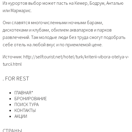
Из курортов выбор может пасть на Кемер, Бодрум, Анталью
или Мармарис.
Они славятся многочисленными ночными барами,
дискотеками и клубами, обилием аквапарков и парков
развлечений. Там молодые люди без труда смогут подобрать
себе отель на любой вкус и по приемлемой цене.
Источник: http://selftourist.net/hotel/turk/kriterii-vibora-otelya-v-
turcii.html
. FOR REST
ГЛАВНАЯ*
БРОНИРОВАНИЕ
ПОИСК ТУРА
КОНТАКТЫ
АКЦИИ
СТРАНЫ