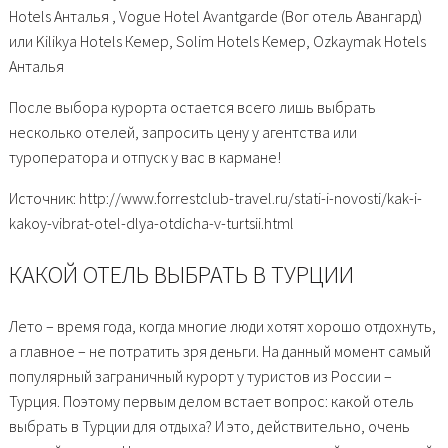
Hotels Анталья , Vogue Hotel Avantgarde (Вог отель Авангард)
или Kilikya Hotels Кемер, Solim Hotels Кемер, Ozkaymak Hotels
Анталья
После выбора курорта остается всего лишь выбрать
несколько отелей, запросить цену у агентства или
туроператора и отпуск у вас в кармане!
Источник: http://www.forrestclub-travel.ru/stati-i-novosti/kak-i-
kakoy-vibrat-otel-dlya-otdicha-v-turtsii.html
КАКОЙ ОТЕЛЬ ВЫБРАТЬ В ТУРЦИИ
Лето – время года, когда многие люди хотят хорошо отдохнуть,
а главное – не потратить зря деньги. На данный момент самый
популярный заграничный курорт у туристов из России –
Турция. Поэтому первым делом встает вопрос: какой отель
выбрать в Турции для отдыха? И это, действительно, очень