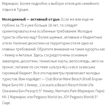
Мармарис. Более подробно о выборе отеля для семейного
отдыха в Турции.
Молодежный — активный отдых.
Если же вам еще не
глубоко за 75 и уже больше 18 лет, то следует
ориентироваться на особенные требования. Молодые
туристы обычно ищут более шумные, активные и бюджетные
отели. Наличие дискотеки на территории отеля одно из
главных требований. Обратите внимание на такие курорты как
– Кемер и Анталья. Здесь сосредоточены основные
аквапарки, дискотеки, теннисные корты, велосипеды, авто на
прокат, питание по системе «ультра ALL» и все за весьма
скромный бюджет. Все эти параметры привлекают молодых
туристов. Вам подойдет — Club Boran Mare Beach (Клаб Боран
Маре Бич) HV-1 Кемер , L’oceanica Beach Resort Hotel (Ле
Океаника Бич Резорт) 5* Кемер, Marmaris Park (Мармарис Парк)
HV-1 Мармарис или Pegasos World (ex.JOY Pegasos World) 5*
Сиде.