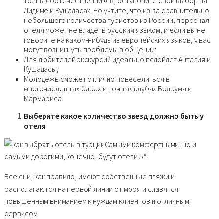
толпы соотечественников, остановите свой выбор на
Дидиме и Кушадасах. Но учтите, что из-за сравнительно
небольшого количества туристов из России, персонал
отеля может не владеть русским языком, и если вы не
говорите на каком-нибудь из европейских языков, у вас
могут возникнуть проблемы в общении;
Для любителей экскурсий идеально подойдет Анталия и
Кушадасы;
Молодежь сможет отлично повеселиться в
многочисленных барах и ночных клубах Бодрума и
Мармариса.
Выберите какое количество звезд должно быть у
отеля
.
Самыми комфортными, но и
самыми дорогими, конечно, будут отели 5*.
Все они, как правило, имеют собственные пляжи и
располагаются на первой линии от моря и славятся
повышенным вниманием к нуждам клиентов и отличным
сервисом.