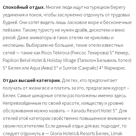
Спокойный отдых.
Многие люди ищут на турецком берегу
уединения и покоя, чтобы заслуженно отдохнуть от трудовых
будней. Они хотят видеть лишь ласковое море и бесконечные
пейзажи. Такому туристу не нужен драйв, дискотеки и вино
рекой. Даже аниматоры в таких отелях не крикливы и
неспешны. Выбираем не большие, тихие отели известных
сетей — такие как Rixos Tekirova (Риксос Текирова) 5* Кемер,
Papillon Belvil Hotel & Holiday Village (Папилон Бельвиль Хотел)
5* Белек или Aqua (Аква) 5* и Sunrise (Санрайс) 4* Мармарис.
Отдых высшей категории.
Для тех, кто предпочитает
получать от жизни все и платить за это, предлагаем курорт –
Белек. Самые шикарные отели расположены именно здесь.
Непревзойденным по своей красоте, изяществу и уровню
обслуживания можно назвать — Xanadu Resort Hotel 5*. Для
отелей этой категории свойственно повышенное внимание к
своим посетителям. Если данный отдых для вас подходит, то
следует отдохнуть в — Gloria Hotels & Resorts Белек, Limak