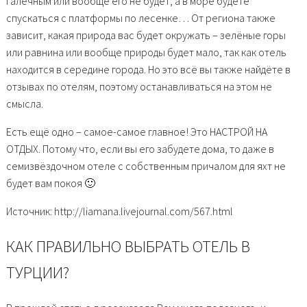
галечным или вообще его не будет, а в море будете
спускаться с платформы по лесенке… От региона также
зависит, какая природа вас будет окружать – зелёные горы
или равнина или вообще природы будет мало, так как отель
находится в середине города. Но это всё вы также найдёте в
отзывах по отелям, поэтому останавливаться на этом не
смысла.
Есть ещё одно – самое-самое главное! Это НАСТРОЙ НА
ОТДЫХ. Потому что, если вы его забудете дома, то даже в
семизвёздочном отеле с собственным причалом для яхт не
будет вам покоя 🙂
Источник: http://liamana.livejournal.com/567.html
КАК ПРАВИЛЬНО ВЫБРАТЬ ОТЕЛЬ В
ТУРЦИИ?