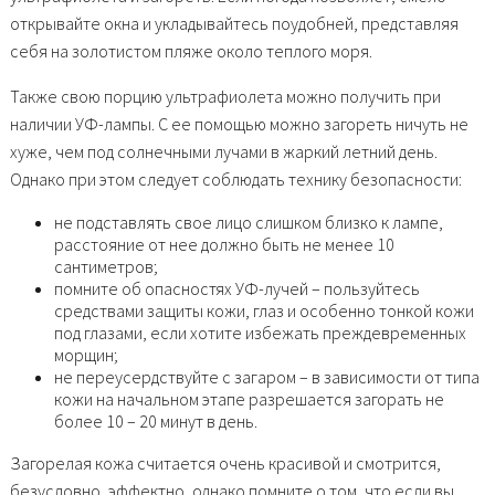
открывайте окна и укладывайтесь поудобней, представляя
себя на золотистом пляже около теплого моря.
Также свою порцию ультрафиолета можно получить при
наличии УФ-лампы. С ее помощью можно загореть ничуть не
хуже, чем под солнечными лучами в жаркий летний день.
Однако при этом следует соблюдать технику безопасности:
не подставлять свое лицо слишком близко к лампе,
расстояние от нее должно быть не менее 10
сантиметров;
помните об опасностях УФ-лучей – пользуйтесь
средствами защиты кожи, глаз и особенно тонкой кожи
под глазами, если хотите избежать преждевременных
морщин;
не переусердствуйте с загаром – в зависимости от типа
кожи на начальном этапе разрешается загорать не
более 10 – 20 минут в день.
Загорелая кожа считается очень красивой и смотрится,
безусловно, эффектно, однако помните о том, что если вы