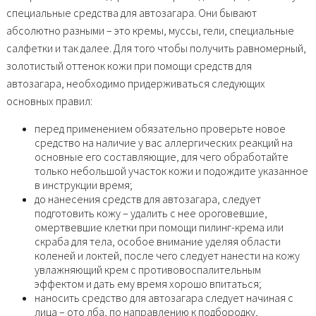
специальные средства для автозагара. Они бывают
абсолютно разными – это кремы, муссы, гели, специальные
салфетки и так далее. Для того чтобы получить равномерный,
золотистый оттенок кожи при помощи средств для
автозагара, необходимо придерживаться следующих
основных правил:
перед применением обязательно проверьте новое
средство на наличие у вас аллергических реакций на
основные его составляющие, для чего обработайте
только небольшой участок кожи и подождите указанное
в инструкции время;
до нанесения средств для автозагара, следует
подготовить кожу – удалить с нее ороговевшие,
омертвевшие клетки при помощи пилинг-крема или
скраба для тела, особое внимание уделяя области
коленей и локтей, после чего следует нанести на кожу
увлажняющий крем с противовоспалительным
эффектом и дать ему время хорошо впитаться;
наносить средство для автозагара следует начиная с
лица – ото лба, по направлению к подбородку,