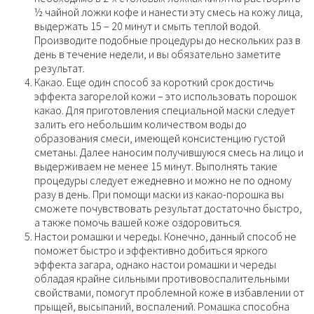
½ чайной ложки кофе и нанести эту смесь на кожу лица,
выдержать 15 – 20 минут и смыть теплой водой.
Производите подобные процедуры до нескольких раз в
день в течение недели, и вы обязательно заметите
результат.
Какао. Еще один способ за короткий срок достичь
эффекта загорелой кожи – это использовать порошок
какао. Для приготовления специальной маски следует
залить его небольшим количеством воды до
образования смеси, имеющей консистенцию густой
сметаны. Далее наносим получившуюся смесь на лицо и
выдерживаем не менее 15 минут. Выполнять такие
процедуры следует ежедневно и можно не по одному
разу в день. При помощи маски из какао-порошка вы
сможете почувствовать результат достаточно быстро,
а также помочь вашей коже оздоровиться.
Настои ромашки и череды. Конечно, данный способ не
поможет быстро и эффективно добиться яркого
эффекта загара, однако настои ромашки и череды
обладая крайне сильными противовоспалительными
свойствами, помогут проблемной коже в избавлении от
прыщей, высыпаний, воспалений. Ромашка способна