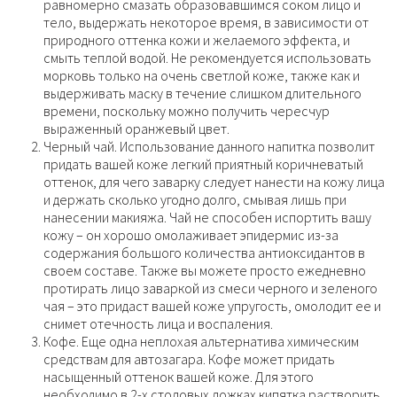
равномерно смазать образовавшимся соком лицо и
тело, выдержать некоторое время, в зависимости от
природного оттенка кожи и желаемого эффекта, и
смыть теплой водой. Не рекомендуется использовать
морковь только на очень светлой коже, также как и
выдерживать маску в течение слишком длительного
времени, поскольку можно получить чересчур
выраженный оранжевый цвет.
Черный чай. Использование данного напитка позволит
придать вашей коже легкий приятный коричневатый
оттенок, для чего заварку следует нанести на кожу лица
и держать сколько угодно долго, смывая лишь при
нанесении макияжа. Чай не способен испортить вашу
кожу – он хорошо омолаживает эпидермис из-за
содержания большого количества антиоксидантов в
своем составе. Также вы можете просто ежедневно
протирать лицо заваркой из смеси черного и зеленого
чая – это придаст вашей коже упругость, омолодит ее и
снимет отечность лица и воспаления.
Кофе. Еще одна неплохая альтернатива химическим
средствам для автозагара. Кофе может придать
насыщенный оттенок вашей коже. Для этого
необходимо в 2-х столовых ложках кипятка растворить