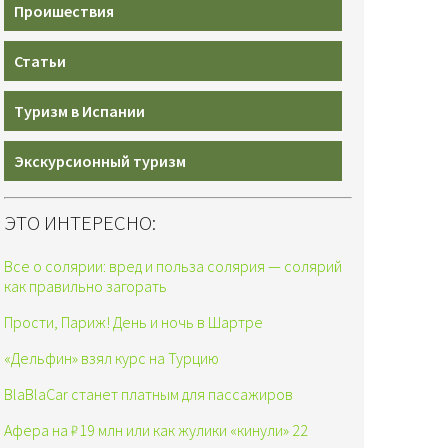
Проишествия
Статьи
Туризм в Испании
Экскурсионный туризм
ЭТО ИНТЕРЕСНО:
Все о солярии: вред и польза солярия — солярий
как правильно загорать
Прости, Париж! День и ночь в Шартре
«Дельфин» взял курс на Турцию
BlaBlaCar станет платным для пассажиров
Афера на ₽19 млн или как жулики «кинули» 22