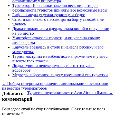
оставленному у кинотеатра
Турсектор Шри-Ланки заверил весь мир, что для
безопасности туристов приняты все возможные меры
Рифовая акула укусила туристку за бедро
Спасти маленького пассажира на борту самолёта не
удалось
Драка с ножом из-за одежды стала виной в покушении
на убийство
У автобуса отказали тормоза, и он упал на крышу
жилого дома
Карусель врезалась в столб и нанесла ребёнку и его
маме увечья
Турист наступил на кабель под напряжением и упал с
высоты трёх этажей
Лодка туриста перевернулась, и его затянуло в
водоворот
Медведь набросился на руку кормившей его туристки
← Победа потерпела поражение: авиакомпанию исключили
из реестра туроператоров
Добавить
Туристов пересаживают с Azur Air на «Ямал» →
комментарий
Ваш адрес email не будет опубликован.
Обязательные поля
помечены
*