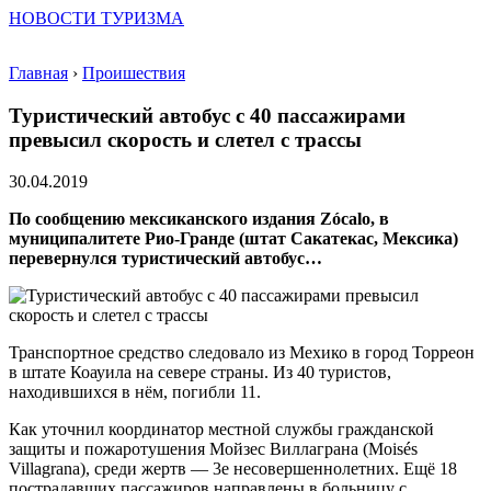
НОВОСТИ ТУРИЗМА
Главная
›
Проишествия
Туристический автобус с 40 пассажирами
превысил скорость и слетел с трассы
30.04.2019
По сообщению мексиканского издания Zócalo, в
муниципалитете Рио-Гранде (штат Сакатекас, Мексика)
перевернулся туристический автобус…
Транспортное средство следовало из Мехико в город Торреон
в штате Коауила на севере страны. Из 40 туристов,
находившихся в нём, погибли 11.
Как уточнил координатор местной службы гражданской
защиты и пожаротушения Мойзес Виллаграна (Moisés
Villagrana), среди жертв — 3е несовершеннолетних. Ещё 18
пострадавших пассажиров направлены в больницу с