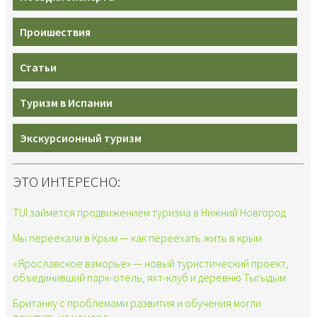
Проишествия
Статьи
Туризм в Испании
Экскурсионный туризм
ЭТО ИНТЕРЕСНО:
TUI займется продвижением туризма в Нижний Новгород
Мы переехали в Крым — как переехать жить в крым
«Ярославское взморье» — новый туристический проект,
объединивший парк-отель, яхт-клуб и деревню Тыгыдым
Британку с проблемами развития и обучения могли
похитить из номера