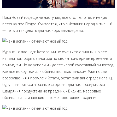
Пока Новый год ещё не наступил, все оголтело пели некую
песенку про Педро. Считается, что в Испании народ активный
— петь и танцевать для них нормальное дело.
Куранты с площади Каталонии не очень-то слышны, но все
начали поглощать виноград по своим примерным временным
прикидкам. Но не успели мы доесть свой счастливый виноград,
как все вокруг начали обливаться шампанским! Уже после
возвращения я прочла: «Кстати, остатками винограда испанцы
будут швыряться в разные стороны: для них праздник без
швыряния продуктами не праздник. » Видимо, массовые
обливания шампанским — тоже новогодняя традиция.