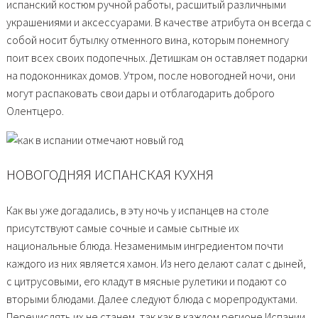
испанский костюм ручной работы, расшитый различными
украшениями и аксессуарами. В качестве атрибута он всегда с
собой носит бутылку отменного вина, которым понемногу
поит всех своих подопечных. Детишкам он оставляет подарки
на подоконниках домов. Утром, после новогодней ночи, они
могут распаковать свои дары и отблагодарить доброго
Олентцеро.
НОВОГОДНЯЯ ИСПАНСКАЯ КУХНЯ
Как вы уже догадались, в эту ночь у испанцев на столе
присутствуют самые сочные и самые сытные их
национальные блюда. Незаменимым ингредиентом почти
каждого из них является хамон. Из него делают салат с дыней,
с цитрусовыми, его кладут в мясные рулетики и подают со
вторыми блюдами. Далее следуют блюда с морепродуктами.
Перечислять их не станем, так как в каждом регионе Испании