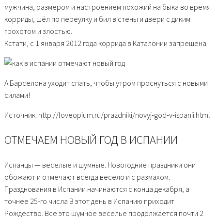
мужчина, размером и настроением похожий на быка во время
корриды, шёл по переулку и бил в стены и двери с диким
грохотом и злостью.
Кстати, с 1 января 2012 года коррида в Каталонии запрещена.
А Барселона уходит спать, чтобы утром проснуться с новыми
силами!
Источник: http://loveopium.ru/prazdniki/novyj-god-v-ispanii.html
ОТМЕЧАЕМ НОВЫЙ ГОД В ИСПАНИИ
Испанцы — веселые и шумные. Новогодние праздники они
обожают и отмечают всегда весело и с размахом.
Празднования в Испании начинаются с конца декабря, а
точнее 25-го числа В этот день в Испанию приходит
Рождество. Все это шумное веселье продолжается почти 2