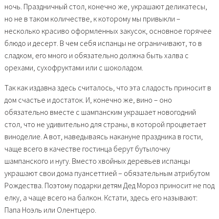
ночь. Праздничный стол, конечно же, украшают деликатесы,
но не в таком количестве, к которому мы привыкли –
несколько красиво оформленных закусок, основное горячее
блюдо и десерт. В чем себя испанцы не ограничивают, то в
сладком, его много и обязательно должна быть халва с
орехами, сухофруктами или с шоколадом.
Так как издавна здесь считалось, что эта сладость приносит в
дом счастье и достаток. И, конечно же, вино – оно
обязательно вместе с шампанским украшает новогодний
стол, что не удивительно для страны, в которой процветает
виноделие. А вот, наведываясь накануне праздника в гости,
чаще всего в качестве гостинца берут бутылочку
шампанского и нугу. Вместо хвойных деревьев испанцы
украшают свои дома пуансеттией – обязательным атрибутом
Рождества. Поэтому подарки детям Дед Мороз приносит не под
елку, а чаще всего на балкон. Кстати, здесь его называют:
Папа Ноэль или Олентцеро.