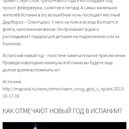
приветствуется встреча Нового года и на площадях под
грохот фейерверка, салютов и петард. А самых маленьких
жителей Испании в эту волшебную ночь посещает местный
Дед Мороз – Олентцеро. У него на поясе всегда болтается
фляга, наполненная вином. Он проникает в дом и
раскладывает подарки для детишек на подоконниках или на
балконах.
Испанский новый год – поистине замечательное приключение.
Проведя новогодние каникулы в Испании вы будете еще
долгое время вспоминать их!
Источник:
http://mapsoid.ru/news/otmechaem_novyj_god_v_ispanii/2013-
10-17-16
КАК ОТМЕЧАЮТ НОВЫЙ ГОД В ИСПАНИИ?