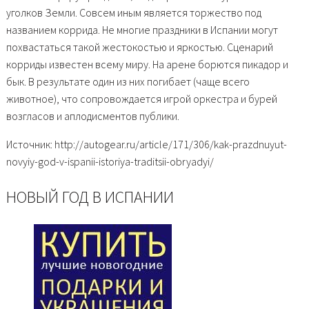
уголков Земли. Совсем иным является торжество под
названием коррида. Не многие праздники в Испании могут
похвастаться такой жестокостью и яркостью. Сценарий
корриды известен всему миру. На арене борются пикадор и
бык. В результате один из них погибает (чаще всего
животное), что сопровождается игрой оркестра и бурей
возгласов и аплодисментов публики.
Источник: http://autogear.ru/article/171/306/kak-prazdnuyut-
novyiy-god-v-ispanii-istoriya-traditsii-obryadyi/
НОВЫЙ ГОД В ИСПАНИИ