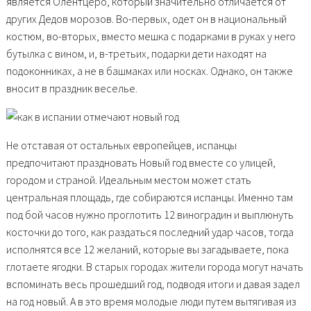
является Олентцеро, который значительно отличается от
других Дедов морозов. Во-первых, одет он в национальный
костюм, во-вторых, вместо мешка с подарками в руках у него
бутылка с вином, и, в-третьих, подарки дети находят на
подоконниках, а не в башмаках или носках. Однако, он также
вносит в праздник веселье.
Не отставая от остальных европейцев, испанцы
предпочитают праздновать Новый год вместе со улицей,
городом и страной. Идеальным местом может стать
центральная площадь, где собираются испанцы. Именно там
под бой часов нужно проглотить 12 виноградин и выплюнуть
косточки до того, как раздаться последний удар часов, тогда
исполнятся все 12 желаний, которые вы загадываете, пока
глотаете ягодки. В старых городах жители города могут начать
вспоминать весь прошедший год, подводя итоги и давая задел
на год новый. А в это время молодые люди путем вытягивая из