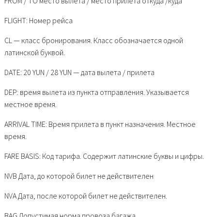
FROM / TO место вылета / место прилета откуда /куда
FLIGHT: Номер рейса
CL — класс бронирования. Класс обозначается одной
латинской буквой.
DATE: 20 YUN / 28 YUN — дата вылета / прилета
DEP: время вылета из пункта отправления. Указывается
местное время.
ARRIVAL TIME: Время прилета в пункт назначения. Местное
время.
FARE BASIS: Код тарифа. Содержит латинские буквы и цифры.
NVB Дата, до которой билет не действителен
NVA Дата, после которой билет не действителен.
BAG Допустимая норма провоза багажа