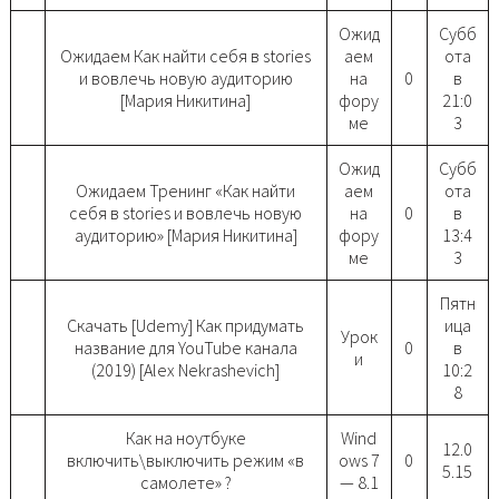
Ожид
Субб
Ожидаем Как найти себя в stories
аем
ота
и вовлечь новую аудиторию
на
0
в
[Мария Никитина]
фору
21:0
ме
3
Ожид
Субб
Ожидаем Тренинг «Как найти
аем
ота
себя в stories и вовлечь новую
на
0
в
аудиторию» [Мария Никитина]
фору
13:4
ме
3
Пятн
Скачать [Udemy] Как придумать
ица
Урок
название для YouTube канала
0
в
и
(2019) [Alex Nekrashevich]
10:2
8
Как на ноутбуке
Wind
12.0
включить\выключить режим «в
ows 7
0
5.15
самолете» ?
— 8.1