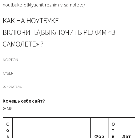
noutbuke-otklyuchit-rezhim-v-samolete/
КАК НА НОУТБУКЕ
ВКЛЮЧИТЬ\ВЫКЛЮЧИТЬ РЕЖИМ «В
САМОЛЕТЕ» ?
NORTON
CYBER
ОСНОВАТЕЛЬ
Хочешь себе сайт?
ЖМИ
С
О
о
т
з
Фор
в
Дат