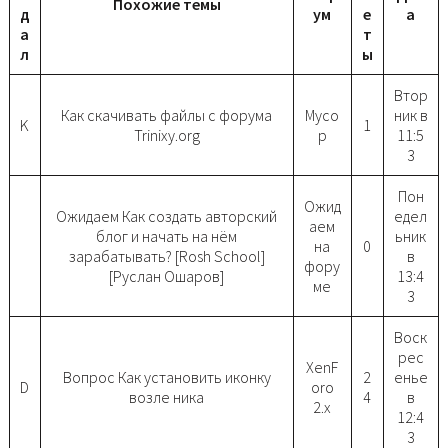
Похожие темы
д
ум
е
а
а
т
л
ы
Втор
Как скачивать файлы с форума
Мусо
ник в
K
1
Trinixy.org
р
11:5
3
Пон
Ожид
Ожидаем Как создать авторский
едел
аем
блог и начать на нём
ьник
на
0
зарабатывать? [Rosh School]
в
фору
[Руслан Ошаров]
13:4
ме
3
Воск
рес
XenF
Вопрос Как установить иконку
2
енье
D
oro
возле ника
4
в
2.x
12:4
3