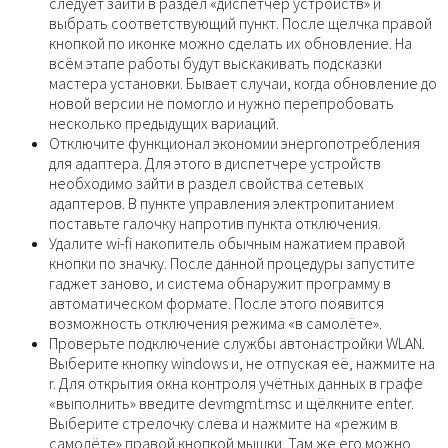
следует зайти в раздел «диспетчер устройств» и
выбрать соответствующий пункт. После щелчка правой
кнопкой по иконке можно сделать их обновление. На
всём этапе работы будут выскакивать подсказки
мастера установки. Бывает случаи, когда обновление до
новой версии не помогло и нужно перепробовать
несколько предыдущих вариаций.
Отключите функционал экономии энергопотребления
для адаптера. Для этого в диспетчере устройств
необходимо зайти в раздел свойства сетевых
адаптеров. В пункте управления электропитанием
поставьте галочку напротив пункта отключения.
Удалите wi-fi накопитель обычным нажатием правой
кнопки по значку. После данной процедуры запустите
гаджет заново, и система обнаружит программу в
автоматическом формате. После этого появится
возможность отключения режима «в самолёте».
Проверьте подключение службы автонастройки WLAN.
Выберите кнопку windows и, не отпуская её, нажмите на
r. Для открытия окна контроля учётных данных в графе
«выполнить» введите devmgmt.msc и щёлкните enter.
Выберите стрелочку слева и нажмите на «режим в
самолёте» правой кнопкой мышки. Там же его можно