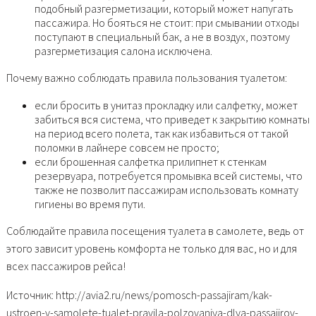
подобный разгерметизации, который может напугать
пассажира. Но бояться не стоит: при смывании отходы
поступают в специальный бак, а не в воздух, поэтому
разгерметизация салона исключена.
Почему важно соблюдать правила пользования туалетом:
если бросить в унитаз прокладку или салфетку, может
забиться вся система, что приведет к закрытию комнаты
на период всего полета, так как избавиться от такой
поломки в лайнере совсем не просто;
если брошенная салфетка прилипнет к стенкам
резервуара, потребуется промывка всей системы, что
также не позволит пассажирам использовать комнату
гигиены во время пути.
Соблюдайте правила посещения туалета в самолете, ведь от
этого зависит уровень комфорта не только для вас, но и для
всех пассажиров рейса!
Источник: http://avia2.ru/news/pomosch-passajiram/kak-
ustroen-v-samolete-tualet-pravila-polzovaniya-dlya-passajirov-