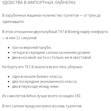
УДОБСТВА В ИМПОРТНЫХ ЛАЙНЕРАХ
В зарубежных машинах количество туалетов — от трех до
одиннадцати.
В этом отношении двухпалубный 747-й Boeing лидер комфорта
— в нем 11 санузлов:
три на верхней палубе;
четыре в середине салона на нижнем уровне;
два в носовой части и столько же в хвостовой.
На борту его 767-й аналога всего пять уборных:
один в начале бизнес-класса;
два посередине экономичного класса;
два в переходе между ними.
Из самолетов Airbus лучше всего оснащен 330.
В его салоне предусмотрено восемь туалетов: