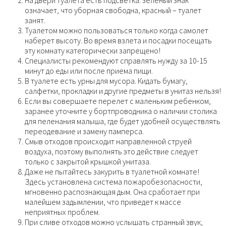
означает, что уборная свободна, красный – туалет
занят.
Туалетом можно пользоваться только когда самолет
наберет высоту. Во время взлета и посадки посещать
эту комнату категорически запрещено!
Специалисты рекомендуют справлять нужду за 10-15
минут до еды или после приема пищи.
В туалете есть урны для мусора. Кидать бумагу,
салфетки, прокладки и другие предметы в унитаз нельзя!
Если вы совершаете перелет с маленьким ребенком,
заранее уточните у бортпроводника о наличии столика
для пеленания малыша, где будет удобней осуществлять
переодевание и замену памперса.
Смыв отходов происходит направленной струей
воздуха, поэтому выполнять это действие следует
только с закрытой крышкой унитаза.
Даже не пытайтесь закурить в туалетной комнате!
Здесь установлена система пожаробезопасности,
мгновенно распознающая дым. Она сработает при
малейшем задымлении, что приведет к массе
неприятных проблем.
При сливе отходов можно услышать странный звук,