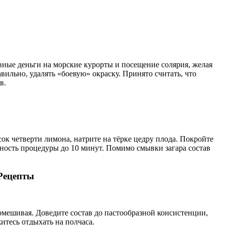
вные деньги на морские курорты и посещение солярия, желая
авильно, удалять «боевую» окраску. Принято считать, что
в.
сок четверти лимона, натрите на тёрке цедру плода. Покройте
ность процедуры до 10 минут. Помимо смывки загара состав
Рецепты
омешивая. Доведите состав до пастообразной консистенции,
итесь отдыхать на полчаса.