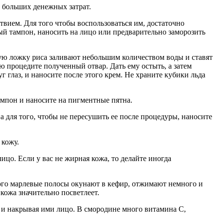
 больших денежных затрат.
вием. Для того чтобы воспользоваться им, достаточно
ый тампон, наносить на лицо или предварительно заморозить
вую ложку риса заливают небольшим количеством воды и ставят
лю процедите полученный отвар. Дать ему остыть, а затем
 глаз, и наносите после этого крем. Не храните кубики льда
ампон и наносите на пигментные пятна.
 для того, чтобы не пересушить ее после процедуры, наносите
 кожу.
цо. Если у вас не жирная кожа, то делайте иногда
этого марлевые полосы окунают в кефир, отжимают немного и
кожа значительно посветлеет.
 и накрывая ими лицо. В смородине много витамина С,