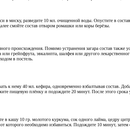
еси в миску, разведите 10 мл. очищенной воды. Опустите в сост
 далее смойте состав отваром ромашки или коры берёзы.
го происхождения. Помимо устранения загара состав также усп
 или грейпфрута, эвкалипта, шалфея или другого лекарственног
ходом в постель.
ь к нему 40 мл. кефира, одновременно взбалтывая состав. Добав
жите пищевую плёнку и подождите 20 минут. После этого срока
е в кашу 10 гр. молотого куркума, сок одного лайма, цедру цит
от которого необходимо избавиться. Подождите 10 минут, затем 