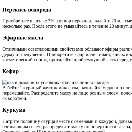
Перекись водорода
Приобретите в аптеке 3% раствор перекиси, вылейте 20 мл. см
несколько раз. После этого не умывайтесь в течение 20 минут,
Эфирные масла
Отличными осветляющими свойствами обладают эфиры различно
дерму от шелушения. Приобретите эфир иланг-иланг, апельсина
косметический спонж, протирайте проблемную область перед у
Кефир
Взбейте 1 куриный желток миксером, начинайте медленно вливат
перемешайте. Распределите массу на лицо ровным слоем, поло
сывороткой.
Куркума
Натрите половину огурца вместе с семенами и кожурой, добавьт
очищающим гелем, распределите маску по поверхности загара, 
Оставьте ещё на 15 минут, удалите излишки водой.