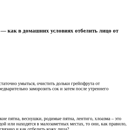
 — как в домашних условиях отбелить лицо от
таточно умыться, очистить дольки грейпфрута от
едварительно заморозить сок и затем после утреннего
кие пятна, веснушки, родимые пятна, лентиго, хлоазма – это
ой или находятся в малозаметных местах, то они, как правило,
связано и как отбелить кожу лица?