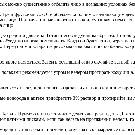
ых можно существенно отбелить лицо в домашних условиях без
. Грейпфрутовый сок. Он обладает хорошим отбеливающим дейст
ми лицо. При желании можно отжать сок и, смачивая в нем ватн
а лицо.
ее средство для лица. Готовят его следующим образом: 1 столо
 необходимо иногда помешивать. Когда он будет готов, через мар
. Перед сном протирайте рисовым отваром лицо, особенно вокруг
оставьте настояться. Затем в остывший отвар окунайте ватный т
дольками рекомендуется утром и вечером протирать кожу лица, а
ать сок из огурцов или же разрезать их напополам и протирать
ью водорода в аптеке приобретите 3% раствор и протирайте им ли
. Кефир. Примочки из него можно делать два раза в день. Для 
ют ватными дисками. Если так делать на протяжении недели, то 
мородины или делать примочки, опуская в сок марлевые полосы