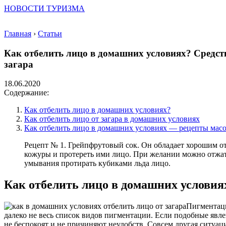
НОВОСТИ ТУРИЗМА
Главная
›
Статьи
Как отбелить лицо в домашних условиях? Средст
загара
18.06.2020
Содержание:
Как отбелить лицо в домашних условиях?
Как отбелить лицо от загара в домашних условиях
Как отбелить лицо в домашних условиях — рецепты мас
Рецепт № 1. Грейпфрутовый сок. Он обладает хорошим от
кожуры и протереть ими лицо. При желании можно отжать 
умывания протирать кубиками льда лицо.
Как отбелить лицо в домашних условия
Пигментаци
далеко не весь список видов пигментации. Если подобные явле
не беспокоят и не причиняют неудобств. Совсем другая ситуаци