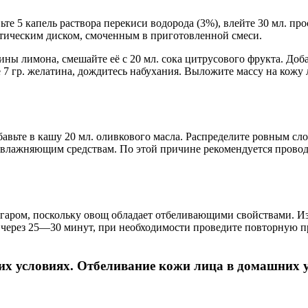
те 5 капель раствора перекиси водорода (3%), влейте 30 мл. про
тическим диском, смоченным в приготовленной смеси.
ы лимона, смешайте её с 20 мл. сока цитрусового фрукта. Добав
7 гр. желатина, дождитесь набухания. Выложите массу на кожу ли
обавьте в кашу 20 мл. оливкового масла. Распределите ровным с
влажняющим средствам. По этой причине рекомендуется проводи
гаром, поскольку овощ обладает отбеливающими свойствами. Изм
е через 25—30 минут, при необходимости проведите повторную п
их условиях. Отбеливание кожи лица в домашних 