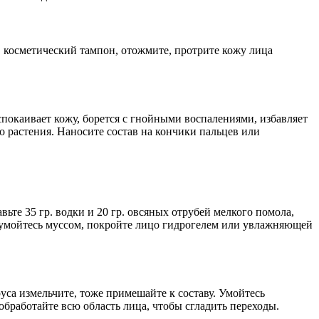
ав косметический тампон, отожмите, протрите кожу лица
окаивает кожу, борется с гнойными воспалениями, избавляет
о растения. Наносите состав на кончики пальцев или
ьте 35 гр. водки и 20 гр. овсяных отрубей мелкого помола,
 умойтесь муссом, покройте лицо гидрогелем или увлажняющей
руса измельчите, тоже примешайте к составу. Умойтесь
обработайте всю область лица, чтобы сгладить переходы.