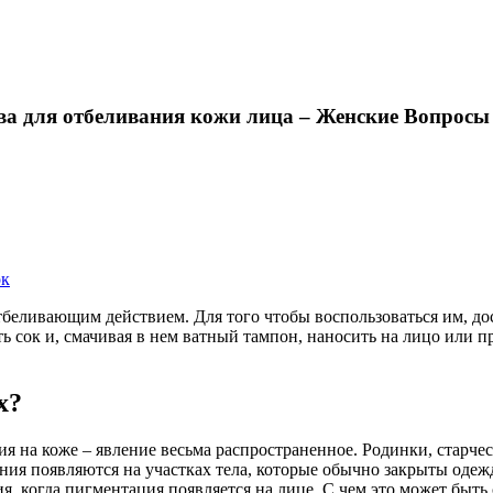
ва для отбеливания кожи лица – Женские Вопросы
ок
беливающим действием. Для того чтобы воспользоваться им, дос
сок и, смачивая в нем ватный тампон, наносить на лицо или пр
х?
я на коже – явление весьма распространенное. Родинки, старчес
ния появляются на участках тела, которые обычно закрыты одежд
я, когда пигментация появляется на лице. С чем это может быть 