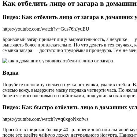
Как отбелить лицо от загара в домашни
Видео: Как отбелить лицо от загара в домашних
https://youtube.com/watch?v=Gus76hJyuEU
Бронзовый загар придаёт лицу выразительность, а девушке — у
выглядеть более привлекательно. Но что делать в тех случаях, 
смывка загара — достаточно трудоёмкая процедура. Тем не мен
Водка
Порубите половину свежего пучка петрушки, удалив стебли. Вле
смесью кожу, выдержите маску порядка четверти часа. По жел
борется с воспалениями и гнойниками, подсушивая их в корне.
Видео: Как быстро отбелить лицо в домашних ус
https://youtube.com/watch?v=q0xgoNxofws
Просейте в широкое блюдце 40 гр. пшеничной или льняной мук
после это влейте чайную ложку натурального йогурта. Нанесит