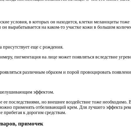
ческие условия, в которых он находится, клетки меланоциты то
и он вырабатывается на каком-то участке кожи в большом количе
а присутствует еще с рождения.
примеру, пигментация на лице может появляться вследствие угре
проявляться различным образом и порой провоцировать появлен
отшелушивающим эффектом.
е ее последствиями, но внешнее воздействие тоже необходимо. 
можно применять отбеливающий крем. Для лучшего эффекта реко
е прибегая к дорогим средствам.
варов, примочек