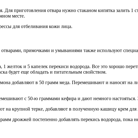
. Для приготовления отвара нужно стаканом кипятка залить 1 с
емном месте.
рессы для отбеливания кожи лица.
с отварами, примочками и умываниями также используют специа
а, 1 желток и 5 капелек перекиси водорода. Все это хорошо пер
ка будет еще обладать и питательным свойством.
имона добавляют в 50 грамм меда. Перемешивают и наносят на л
емешивают с 50-ю граммами кефира и дают немного настояться. 
ют на крупной терке, добавляют в полученную кашицу крем для 
рамм дрожжей постепенно добавлять перекись водорода, пока не