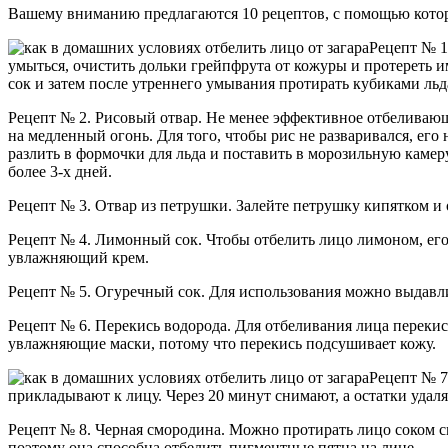
Вашему вниманию предлагаются 10 рецептов, с помощью котор
Рецепт № 1
умыться, очистить дольки грейпфрута от кожуры и протереть и
сок и затем после утреннего умывания протирать кубиками льд
Рецепт № 2. Рисовый отвар. Не менее эффективное отбеливающ
на медленный огонь. Для того, чтобы рис не разваривался, его
разлить в формочки для льда и поставить в морозильную камеру
более 3-х дней.
Рецепт № 3. Отвар из петрушки. Залейте петрушку кипятком и 
Рецепт № 4. Лимонный сок. Чтобы отбелить лицо лимоном, его 
увлажняющий крем.
Рецепт № 5. Огуречный сок. Для использования можно выдавлив
Рецепт № 6. Перекись водорода. Для отбеливания лица перекис
увлажняющие маски, потому что перекись подсушивает кожу.
Рецепт № 7
прикладывают к лицу. Через 20 минут снимают, а остатки удаля
Рецепт № 8. Черная смородина. Можно протирать лицо соком с
поэтому она способна отбелить пигментные пятна на лице.