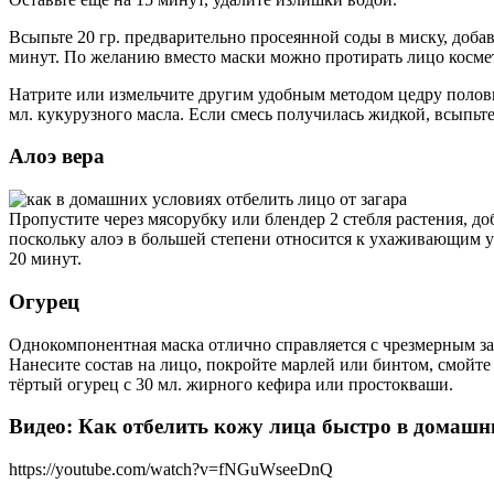
Всыпьте 20 гр. предварительно просеянной соды в миску, добавь
минут. По желанию вместо маски можно протирать лицо косме
Натрите или измельчите другим удобным методом цедру половин
мл. кукурузного масла. Если смесь получилась жидкой, всыпьте 
Алоэ вера
Пропустите через мясорубку или блендер 2 стебля растения, д
поскольку алоэ в большей степени относится к ухаживающим у
20 минут.
Огурец
Однокомпонентная маска отлично справляется с чрезмерным за
Нанесите состав на лицо, покройте марлей или бинтом, смойт
тёртый огурец с 30 мл. жирного кефира или простокваши.
Видео: Как отбелить кожу лица быстро в домашн
https://youtube.com/watch?v=fNGuWseeDnQ