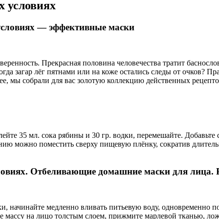
х условиях
 условиях — эффективные маски
веренность. Прекрасная половина человечества тратит басносло
когда загар лёг пятнами или на коже остались следы от очков? Пр
ее, мы собрали для вас золотую коллекцию действенных рецепто
йте 35 мл. сока рябины и 30 гр. водки, перемешайте. Добавьте 
анию можно поместить сверху пищевую плёнку, сократив длитель
ловиях. Отбеливающие домашние маски для лица. 
и, начинайте медленно вливать питьевую воду, одновременно п
е массу на лицо толстым слоем, прижмите марлевой тканью, лож