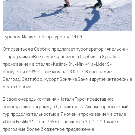
Турпром-Маркет: обзор туров на 14.09
Отправиться в Сербию предлагает туроператор «Апельсин»
— программа «Все самое красивое в Сербии за 8 дней» с
проживанием в отелях «Kasina» 3*, «Mir» 4* и «Lider S»
обойдется в 585 € с заездом на 23.09.17. В программе —
Белград, Златибор, курорт Врнячка Баня и другие интересные
места Сербии.
В свою очередь компания «Натали Турс» представила
новогоднюю программу в Доломитовые Альпы. Горнолыжный
тур продолжительностью в 7 ночей и проживанием в отеле
«Garni Festil» 2* стоит 765 € с заездом на 30.12.17. Также в
программе более бюджетное предложение