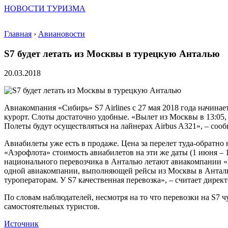
НОВОСТИ ТУРИЗМА
Главная
›
Авиановости
S7 будет летать из Москвы в турецкую Анталью
20.03.2018
Авиакомпания «Сибирь» S7 Airlines с 27 мая 2018 года начин
курорт. Слоты достаточно удобные. «Вылет из Москвы в 13:05, 
Полеты будут осуществляться на лайнерах Airbus A321», – сооб
Авиабилеты уже есть в продаже. Цена за перелет туда-обратно н
«Аэрофлота» стоимость авиабилетов на эти же даты (1 июня – 
национального перевозчика в Анталью летают авиакомпании «Побед
одной авиакомпании, выполняющей рейсы из Москвы в Анталью,
туроператорам. У S7 качественная перевозка», – считает дир
По словам наблюдателей, несмотря на то что перевозки на S7 чу
самостоятельных туристов.
Источник