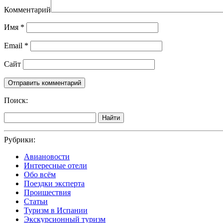
Комментарий
Имя
*
Email
*
Сайт
Поиск:
Найти
Рубрики:
Авиановости
Интересные отели
Обо всём
Поездки эксперта
Проишествия
Статьи
Туризм в Испании
Экскурсионный туризм