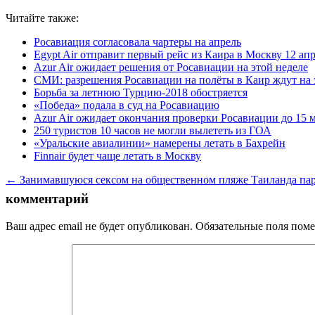
Читайте также:
Росавиация согласовала чартеры на апрель
Egypt Air отправит первый рейс из Каира в Москву 12 ап
Azur Air ожидает решения от Росавиации на этой неделе
СМИ: разрешения Росавиации на полёты в Каир ждут на 
Борьба за летнюю Турцию-2018 обостряется
«Победа» подала в суд на Росавиацию
Azur Air ожидает окончания проверки Росавиации до 15 
250 туристов 10 часов не могли вылететь из ГОА
«Уральские авиалинии» намерены летать в Бахрейн
Finnair будет чаще летать в Москву
← Занимавшуюся сексом на общественном пляже Таиланда пар
комментарий
Ваш адрес email не будет опубликован.
Обязательные поля пом