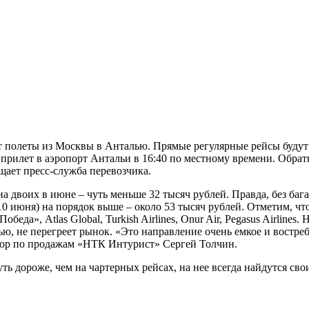
ает полеты из Москвы в Анталью. Прямые регулярные рейсы буду
прилет в аэропорт Антальи в 16:40 по местному времени. Обратн
щает пресс-служба перевозчика.
а двоих в июне – чуть меньше 32 тысяч рублей. Правда, без бага
10 июня) на порядок выше – около 53 тысяч рублей. Отметим, ч
а», Atlas Global, Turkish Airlines, Onur Air, Pegasus Airlines.
 не перегреет рынок. «Это направление очень емкое и востреб
ектор по продажам «НТК Интурист» Сергей Толчин.
ть дороже, чем на чартерных рейсах, на нее всегда найдутся сво