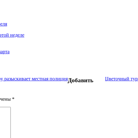
реля
этой неделе
марта
у разыскивает местная полиция
Цветочный тури
Добавить
ечены
*