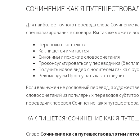
СОЧИНЕНИЕ КАК Я ПУТЕШЕСТВОВА
Для наиболее точного перевода слова Сочинение ка
специализированные словари. Вы так же можете вос
Переводы в контексте
Как пишется и читается
Синонимы и похожие словосочетания
Проконсультироваться у переводчика (беспла
Получить новое видео с носителем языка с р
Рекомендуем Прослушать как это звучит
Если вам нужен не дословный перевод, а художеств
словосочетаний из популярных переводов субтитро
переводчик перевел Сочинение как я путешествова
КАК ПИШЕТСЯ: СОЧИНЕНИЕ КАК Я ПУТЕ
Слово
Сочинение как я путешествовал этим лето