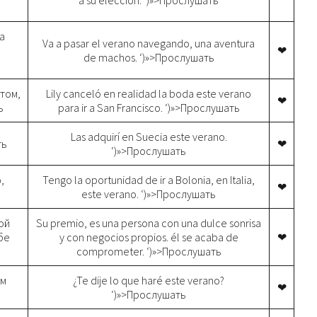
a su elección. ‘)»>Прослушать
а
Va a pasar el verano navegando, una aventura
❤
de machos. ‘)»>Прослушать
том,
Lily canceló en realidad la boda este verano
❤
ь
para ir a San Francisco. ‘)»>Прослушать
Las adquirí en Suecia este verano.
ть
❤
‘)»>Прослушать
,
Tengo la oportunidad de ir a Bolonia, en Italia,
❤
este verano. ‘)»>Прослушать
ой
Su premio, es una persona con una dulce sonrisa
бе
y con negocios propios. él se acaba de
❤
comprometer. ‘)»>Прослушать
им
¿Te dije lo que haré este verano?
❤
‘)»>Прослушать