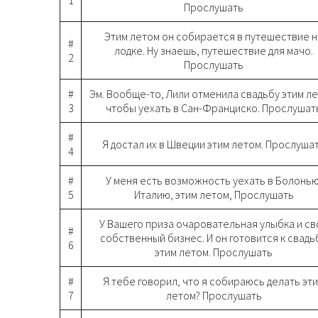
1
Прослушать
Этим летом он собирается в путешествие н
#
лодке. Ну знаешь, путешествие для мачо.
2
Прослушать
#
Эм. Вообще-то, Лили отменила свадьбу этим ле
3
чтобы уехать в Сан-Франциско. Прослушат
#
Я достал их в Швеции этим летом. Прослуша
4
#
У меня есть возможность уехать в Болонью
5
Италию, этим летом, Прослушать
У Вашего приза очаровательная улыбка и св
#
собственный бизнес. И он готовится к свадь
6
этим летом. Прослушать
#
Я тебе говорил, что я собираюсь делать эт
7
летом? Прослушать