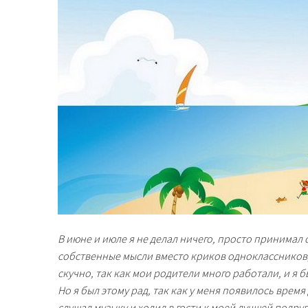
В июне и июле я не делал ничего, просто принимал
собственные мысли вместо криков одноклассников, 
скучно, так как мои родители много работали, и я
Но я был этому рад, так как у меня появилось время
слушал музыку и ходил в гости к моей лучшей подру