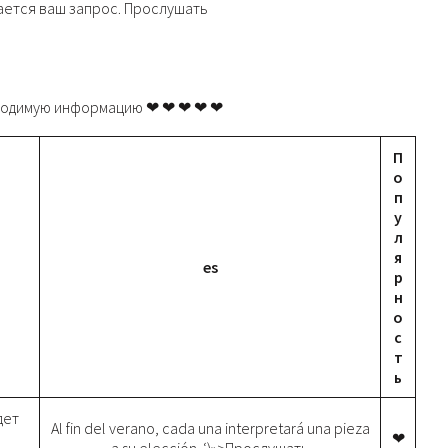
ается ваш запрос. Прослушать
бходимую информацию ❤ ❤ ❤ ❤ ❤
П
о
п
у
л
я
es
р
н
о
с
т
ь
дет
Al fin del verano, cada una interpretará una pieza
.
❤