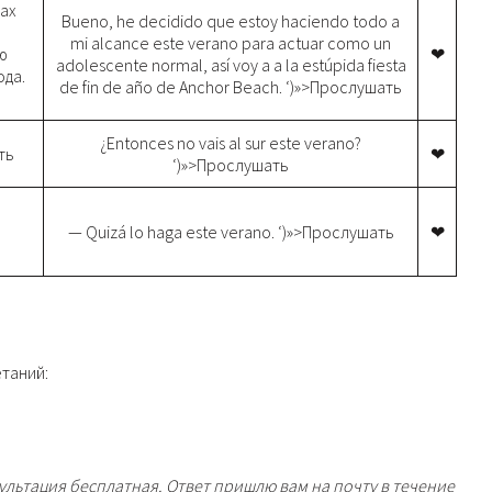
лах
Bueno, he decidido que estoy haciendo todo a
й
mi alcance este verano para actuar como un
ю
❤
adolescente normal, así voy a a la estúpida fiesta
ода.
de fin de año de Anchor Beach. ‘)»>Прослушать
¿Entonces no vais al sur este verano?
ть
❤
‘)»>Прослушать
— Quizá lo haga este verano. ‘)»>Прослушать
❤
таний:
ультация бесплатная. Ответ пришлю вам на почту в течение