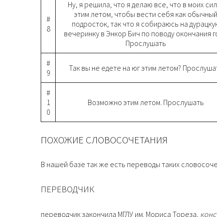
Ну, я решила, что я делаю все, что в моих си
этим летом, чтобы вести себя как обычны
#
подросток, так что я собираюсь на дурацку
8
вечеринку в Энкор Бич по поводу окончания г
Прослушать
#
Так вы не едете на юг этим летом? Прослуша
9
#
1
Возможно этим летом. Прослушать
0
ПОХОЖИЕ СЛОВОСОЧЕТАНИЯ
В нашей базе так же есть переводы таких словосоче
ПЕРЕВОДЧИК
переводчик закончила МГЛУ им. Мориса Тореза,
конс