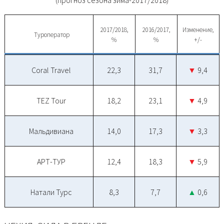
2017/2018,
2016/2017,
Изменение,
Туроператор
%
%
+/-
Coral Travel
22,3
31,7
▼
9,4
TEZ Tour
18,2
23,1
▼
4,9
Мальдивиана
14,0
17,3
▼
3,3
АРТ-ТУР
12,4
18,3
▼
5,9
Натали Турс
8,3
7,7
▲
0,6