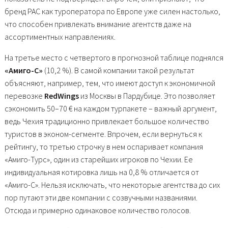
бренд PAC как туроператора по Европе уже силен настолько,
что способен привлекать внимание агентств даже на
ассортиментных направлениях.
На третье место с четвертого в прогнозной таблице поднялся
«Амиго-С»
(10,2 %). В самой компании такой результат
объясняют, например, тем, что имеют доступ к экономичной
перевозке
RedWings
из Москвы в Пардубице. Это позволяет
сэкономить 50–70 € на каждом турпакете – важный аргумент,
ведь Чехия традиционно привлекает большое количество
туристов в эконом-сегменте. Впрочем, если вернуться к
рейтингу, то третью строчку в нем оспаривает компания
«Амиго-Турс», один из старейших игроков по Чехии. Ее
индивидуальная котировка лишь на 0,8 % отличается от
«Амиго-С». Нельзя исключать, что некоторые агентства до сих
пор путают эти две компании с созвучными названиями.
Отсюда и примерно одинаковое количество голосов.