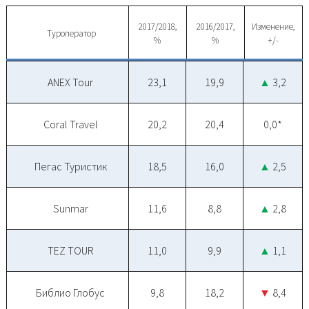
2017/2018,
2016/2017,
Изменение,
Туроператор
%
%
+/-
ANEX Tour
23,1
19,9
▲
3,2
Coral Travel
20,2
20,4
0,0*
Пегас Туристик
18,5
16,0
▲
2,5
Sunmar
11,6
8,8
▲
2,8
TEZ TOUR
11,0
9,9
▲
1,1
Библио Глобус
9,8
18,2
▼
8,4