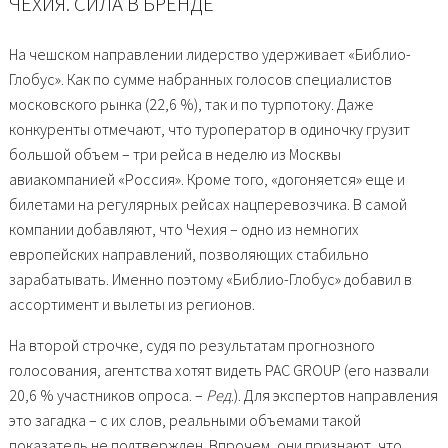
ЧЕХИЯ. СИЛА В БРЕНДЕ
На чешском направлении лидерство удерживает «Библио-
Глобус». Как по сумме набранных голосов специалистов
московского рынка (22,6 %), так и по турпотоку. Даже
конкуренты отмечают, что туроператор в одиночку грузит
большой объем – три рейса в неделю из Москвы
авиакомпанией «Россия». Кроме того, «догоняется» еще и
билетами на регулярных рейсах нацперевозчика. В самой
компании добавляют, что Чехия – одно из немногих
европейских направлений, позволяющих стабильно
зарабатывать. Именно поэтому «Библио-Глобус» добавил в
ассортимент и вылеты из регионов.
На второй строчке, судя по результатам прогнозного
голосования, агентства хотят видеть PAC GROUP (его назвали
20,6 % участников опроса. –
Ред
.). Для экспертов направления
это загадка – с их слов, реальными объемами такой
показатель не подтвержден. Впрочем, они признают, что