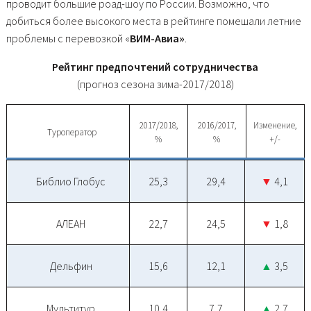
проводит большие роад-шоу по России. Возможно, что
добиться более высокого места в рейтинге помешали летние
проблемы с перевозкой «
ВИМ-Авиа»
.
Рейтинг предпочтений сотрудничества
(прогноз сезона зима-2017/2018)
2017/2018,
2016/2017,
Изменение,
Туроператор
%
%
+/-
Библио Глобус
25,3
29,4
▼
4,1
АЛЕАН
22,7
24,5
▼
1,8
Дельфин
15,6
12,1
▲
3,5
Мультитур
10,4
7,7
▲
2,7