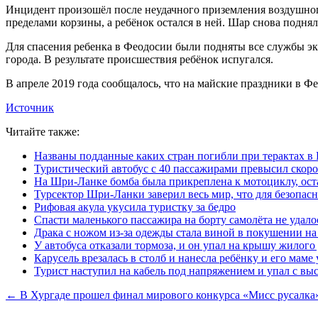
Инцидент произошёл после неудачного приземления воздушного 
пределами корзины, а ребёнок остался в ней. Шар снова поднялс
Для спасения ребенка в Феодосии были подняты все службы экс
города. В результате происшествия ребёнок испугался.
В апреле 2019 года сообщалось, что на майские праздники в 
Источник
Читайте также:
Названы подданные каких стран погибли при терактах 
Туристический автобус с 40 пассажирами превысил скорос
На Шри-Ланке бомба была прикреплена к мотоциклу, ост
Турсектор Шри-Ланки заверил весь мир, что для безопас
Рифовая акула укусила туристку за бедро
Спасти маленького пассажира на борту самолёта не удало
Драка с ножом из-за одежды стала виной в покушении на
У автобуса отказали тормоза, и он упал на крышу жилого
Карусель врезалась в столб и нанесла ребёнку и его маме 
Турист наступил на кабель под напряжением и упал с вы
← В Хургаде прошел финал мирового конкурса «Мисс русалка