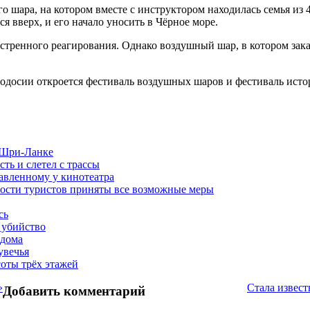
шара, на котором вместе с инструктором находилась семья из 4
я вверх, и его начало уносить в Чёрное море.
тренного реагирования. Однако воздушный шар, в котором закан
Феодосии откроется фестиваль воздушных шаров и фестиваль ист
в Шри-Ланке
ть и слетел с трассы
авленному у кинотеатра
ности туристов приняты все возможные меры
сь
 убийство
 дома
увечья
соты трёх этажей
»
Стала извес
Добавить комментарий