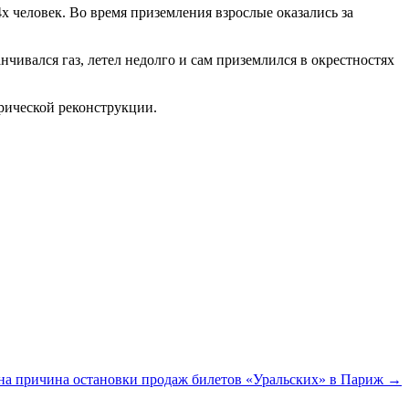
х человек. Во время приземления взрослые оказались за
чивался газ, летел недолго и сам приземлился в окрестностях
орической реконструкции.
тна причина остановки продаж билетов «Уральских» в Париж →