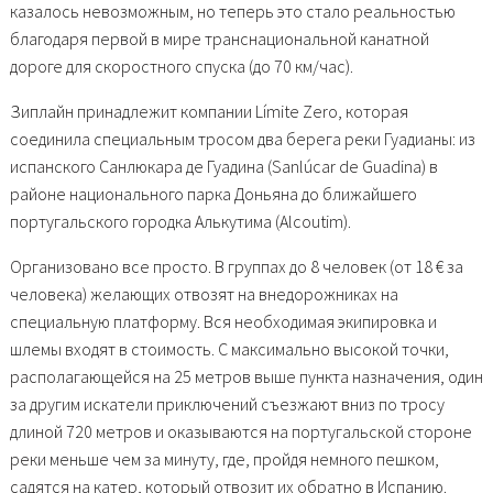
казалось невозможным, но теперь это стало реальностью
благодаря первой в мире транснациональной канатной
дороге для скоростного спуска (до 70 км/час).
Зиплайн принадлежит компании Límite Zero, которая
соединила специальным тросом два берега реки Гуадианы: из
испанского Санлюкара де Гуадина (Sanlúcar de Guadina) в
районе национального парка Доньяна до ближайшего
португальского городка Алькутима (Alcoutim).
Организовано все просто. В группах до 8 человек (от 18 € за
человека) желающих отвозят на внедорожниках на
специальную платформу. Вся необходимая экипировка и
шлемы входят в стоимость. С максимально высокой точки,
располагающейся на 25 метров выше пункта назначения, один
за другим искатели приключений съезжают вниз по тросу
длиной 720 метров и оказываются на португальской стороне
реки меньше чем за минуту, где, пройдя немного пешком,
садятся на катер, который отвозит их обратно в Испанию.