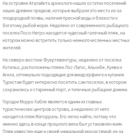
На островке Аталайита археологи нашли остатки поселений
наших древних предков, которые выбрали это место из-за
плодородной почвы, наличия пресной воды и близости к
богатому рыбой морю. Недалеко от современного рыбацкого
поселка Посо-Негро находится чудесный галечный пляж, на
котором можно встретить только немногочисленных местных
жителей.
На северо-востоке Фуертевентуры, недалеко от поселка
Котильо, расположены пляжи Лос-Лагос, Альхибе, Куева и
Агила, оптимально подходящие для виндсерфинга и купания.
Туристам будет интересно посетить сам поселок, в котором
сохранились и старинный порт, и типичные рыбацкие домики.
Городок Морро Хабле является одним из главных
туристических центров острова, а недалеко от него
находится пляж Маторраль. Его легко найти, потому что
именно здесь в конце прошлого века был установлен маяк.
Пляж известен еще и своей уникальной экосистемой: из-за