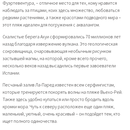
Фуэртевентура, – отличное место для тех, кому нравится
наблюдать за птицами, коих здесь множество, любоваться
редкими растениями, а также красотами подводного мира –
этот пляж идеален для
погружения с аквалангом
.
Скалистые берега Ахуи сформировались 70 миллионов лет
назад благодаря извержению вулкана. Это геологическая
сокровищница, очаровывающая необычным рисунком
застывшей магмы, на которой, кроме всего прочего,
несколько веков назад высадились первые завоеватели
Испании.
Песчаный залив Ла-Паред известен всем серфингистам,
которые тренируются покорять волны на пляже Вьехо-Рей.
Также здесь удобно купаться или просто бродить вдоль
кромки мора. Чуть к северу расположен еще один пляж,
маленький, уютный, очень красивый – он подойдет тем, кто
ищет полного одиночества.