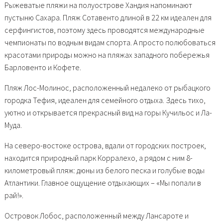
Рыжеватые пляжи на полуострове Хандия напоминают
пустыню Сахара. Пляж Сотавенто длиной в 22 км
идеален для
серфингистов
, поэтому здесь проводятся международные
чемпионаты по водным видам спорта. А просто полюбоваться
красотами природы можно на пляжах западного побережья
Барловенто и Кофете.
Пляж Лос-Молинос, расположенный недалеко от рыбацкого
городка Тефия, идеален для семейного отдыха. Здесь тихо,
уютно и открывается прекрасный вид на горы Кучильос и Ла-
Муда.
На северо-востоке острова, вдали от городских построек,
находится природный парк Корралехо, а рядом с ним 8-
километровый пляж: дюны из белого песка и голубые воды
Атлантики. Главное ощущение отдыхающих – «Мы попали в
рай!».
Островок Лобос, расположенный между Лансароте и