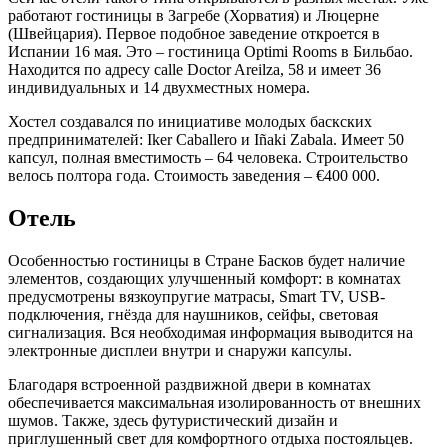
работают гостиницы в Загребе (Хорватия) и Люцерне
(Швейцария). Первое подобное заведение откроется в
Испании 16 мая. Это – гостиница Optimi Rooms в Бильбао.
Находится по адресу calle Doctor Areilza, 58 и имеет 36
индивидуальных и 14 двухместных номера.
Хостел создавался по инициативе молодых баскских
предпринимателей: Iker Caballero и Iñaki Zabala. Имеет 50
капсул, полная вместимость – 64 человека. Строительство
велось полтора года.
Стоимость
заведения – €400 000.
Отель
Особенностью гостиницы в Стране Басков будет наличие
элементов, создающих улучшенный комфорт: в комнатах
предусмотрены вязкоупругие матрасы, Smart TV, USB-
подключения, гнёзда для наушников, сейфы, световая
сигнализация. Вся необходимая информация выводится на
электронные дисплеи внутри и снаружи капсулы.
Благодаря встроенной раздвижной двери в комнатах
обеспечивается максимальная изолированность от внешних
шумов. Также, здесь футуристический дизайн и
приглушенный свет для комфортного отдыха постояльцев.