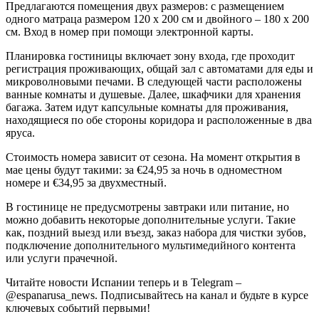
Предлагаются помещения двух размеров: с размещением
одного матраца размером 120 x 200 см и двойного – 180 x 200
см. Вход в номер при помощи электронной карты.
Планировка гостиницы включает зону входа, где проходит
регистрация проживающих, общай зал с автоматами для еды и
микроволновыми печами. В следующей части расположены
ванные комнаты и душевые. Далее, шкафчики для хранения
багажа. Затем идут капсульные комнаты для проживания,
находящиеся по обе стороны коридора и расположенные в два
яруса.
Стоимость
номера зависит от сезона. На момент открытия в
мае цены будут такими: за €24,95 за ночь в одноместном
номере и €34,95 за двухместный.
В гостинице не предусмотрены завтраки или питание, но
можно добавить некоторые дополнительные услуги. Такие
как, поздний выезд или въезд, заказ набора для чистки зубов,
подключение дополнительного мультимедийного контента
или услуги прачечной.
Читайте новости Испании теперь и в Telegram –
@espanarusa_news. Подписывайтесь на канал и будьте в курсе
ключевых событий первыми!