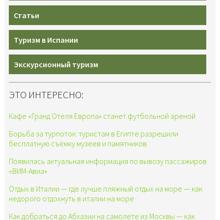
Статьи
Туризм в Испании
Экскурсионный туризм
ЭТО ИНТЕРЕСНО:
Кафе «Гранд Отеля Европа» станет футбольной ареной
Борьба за турпоток: туристам в Египте разрешили
бесплатную съёмку музеев и памятников
Появилась актуальная информация по вывозу пассажиров
«ВИМ-Авиа»
Отдых в Италии — где лучше пляжный отдых на море — как
недорого отдохнуть в италии на море
Как добраться до Абхазии на самолете из Москвы — как