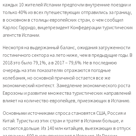
каждых 10 жителей Испании предпочли внутренние поездки и
только 40% из всех путешествующих отправились за границу,
в основном в столицы европейских стран, о чем сообщил
Карлос Гарридо, вицепрезидент Конфедерации туристических
агентств Испании.
Несмотря на выдержанный баланс, ожидания загруженности
гостиничного сектора
на лето ниже, чем в предыдущие годы. В
2018 это было 79,1%, а в 2017 – 79,6%. Не в последнюю
очередь на этих показателях отражаются погодные
колебания, но основной причиной остается все же
экономический контекст. Замедление экономического роста
Еврозоны и развитие множества туристических направлений
влияет на количество европейцев, приезжающих в Испанию.
Основными источниками спроса становятся США, Россия и
Китай. Туристы из этих стран и
тратят в Испании больше
, и
остаются дольше. Из 140 млн китайцев, выезжающих в отпуск
за границу, 600 тысяч приезжают в Испанию. Из России