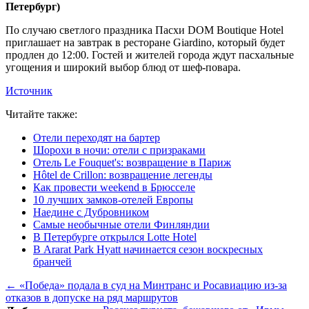
Петербург)
По случаю светлого праздника Пасхи DOM Boutique Hotel
приглашает на завтрак в ресторане Giardino, который будет
продлен до 12:00. Гостей и жителей города ждут пасхальные
угощения и широкий выбор блюд от шеф-повара.
Источник
Читайте также:
Отели переходят на бартер
Шорохи в ночи: отели с призраками
Отель Le Fouquet's: возвращение в Париж
Hôtel de Crillon: возвращение легенды
Как провести weekend в Брюсселе
10 лучших замков-отелей Европы
Наедине с Дубровником
Самые необычные отели Финляндии
В Петербурге открылся Lotte Hotel
В Ararat Park Hyatt начинается сезон воскресных
бранчей
← «Победа» подала в суд на Минтранс и Росавиацию из-за
отказов в допуске на ряд маршрутов