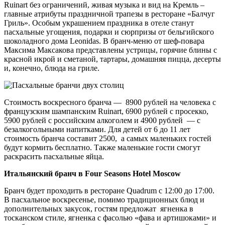
Ruinart без ограничений, живая музыка и вид на Кремль –
главные атрибуты праздничной трапезы в ресторане «Балчуг
Гриль». Особым украшением праздника в отеле станут
пасхальные угощения, подарки и сюрпризы от бельгийского
шоколадного дома Leonidas. B бранч-меню от шеф-повара
Максима Максакова представлены устрицы, горячие блины с
красной икрой и сметаной, тартары, домашняя пицца, десерты
и, конечно, блюда на гриле.
Стоимость воскресного бранча — 8900 рублей на человека с
французским шампанским Ruinart, 6900 рублей с просекко,
5900 рублей с российским алкоголем и 4900 рублей — с
безалкогольными напитками. Для детей от 6 до 11 лет
стоимость бранча составит 2500, а самых маленьких гостей
будут кормить бесплатно. Также маленькие гости смогут
раскрасить пасхальные яйца.
Итальянский бранч в Four Seasons Hotel Moscow
Бранч будет проходить в ресторане Quadrum с 12:00 до 17:00.
В пасхальное воскресенье, помимо традиционных блюд и
дополнительных закусок, гостям предложат ягненка в
тосканском стиле, ягненка с фасолью «фава и артишоками» и