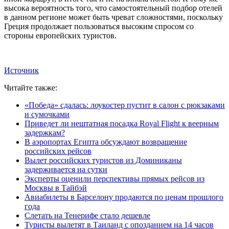
высока вероятность того, что самостоятельный подбор отелей
в данном регионе может быть чреват сложностями, поскольку
Греция продолжает пользоваться высоким спросом со
стороны европейских туристов.
Источник
Читайте также:
«Победа» сдалась: лоукостер пустит в салон с рюкзаками
и сумочками
Приведет ли нештатная посадка Royal Flight к веерным
задержкам?
В аэропортах Египта обсуждают возвращение
российских рейсов
Вылет российских туристов из Доминиканы
задерживается на сутки
Эксперты оценили перспективы прямых рейсов из
Москвы в Тайбэй
Авиабилеты в Барселону продаются по ценам прошлого
года
Слетать на Тенерифе стало дешевле
Туристы вылетят в Таиланд с опозданием на 14 часов