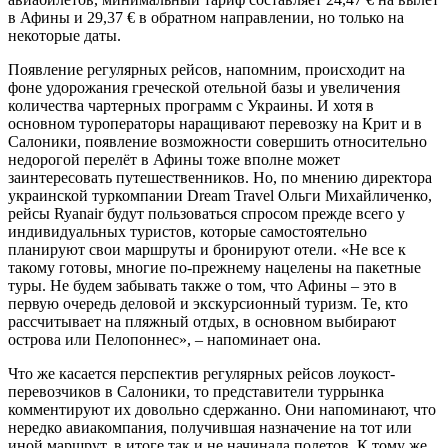
в Афины и 29,37 € в обратном направлении, но только на
некоторые даты.
Появление регулярных рейсов, напомним, происходит на
фоне удорожания греческой отельной базы и увеличения
количества чартерных программ с Украины. И хотя в
основном туроператоры наращивают перевозку на Крит и в
Салоники, появление возможности совершить относительно
недорогой перелёт в Афины тоже вполне может
заинтересовать путешественников. Но, по мнению директора
украинской туркомпании Dream Travel Ольги Михайличенко,
рейсы Ryanair будут пользоваться спросом прежде всего у
индивидуальных туристов, которые самостоятельно
планируют свои маршруты и бронируют отели. «Не все к
такому готовы, многие по-прежнему нацелены на пакетные
туры. Не будем забывать также о том, что Афины – это в
первую очередь деловой и экскурсионный туризм. Те, кто
рассчитывает на пляжный отдых, в основном выбирают
острова или Пелопоннес», – напоминает она.
Что же касается перспектив регулярных рейсов лоукост-
перевозчиков в Салоники, то представители туррынка
комментируют их довольно сдержанно. Они напоминают, что
нередко авиакомпания, получившая назначение на тот или
иной маршрут, в итоге так и не начинала полетов. К тому же