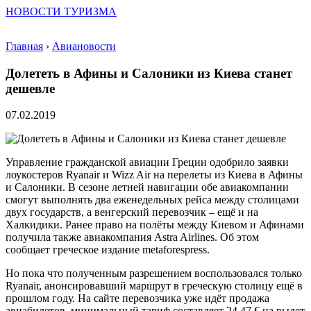
НОВОСТИ ТУРИЗМА
Главная
›
Авиановости
Долететь в Афины и Салоники из Киева станет
дешевле
07.02.2019
Управление гражданской авиации Греции одобрило заявки
лоукостеров Ryanair и Wizz Air на перелеты из Киева в Афины
и Салоники. В сезоне летней навигации обе авиакомпании
смогут выполнять два еженедельных рейса между столицами
двух государств, а венгерский перевозчик – ещё и на
Халкидики. Ранее право на полёты между Киевом и Афинами
получила также авиакомпания Astra Airlines. Об этом
сообщает греческое издание metaforespress.
Но пока что полученным разрешением воспользовался только
Ryanair, анонсировавший маршрут в греческую столицу ещё в
прошлом году. На сайте перевозчика уже идёт продажа
авиабилетов, минимальный тариф составляет 24,47 € на вылет