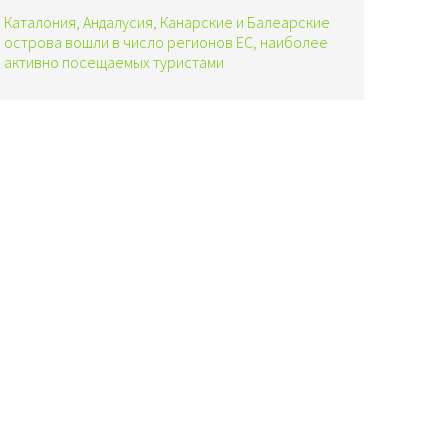
Каталония, Андалусия, Канарские и Балеарские
острова вошли в число регионов ЕС, наиболее
активно посещаемых туристами