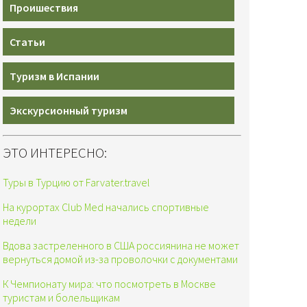
Проишествия
Статьи
Туризм в Испании
Экскурсионный туризм
ЭТО ИНТЕРЕСНО:
Туры в Турцию от Farvater.travel
На курортах Club Med начались спортивные
недели
Вдова застреленного в США россиянина не может
вернуться домой из-за проволочки с документами
К Чемпионату мира: что посмотреть в Москве
туристам и болельщикам