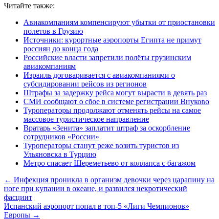
Читайте также:
Авиакомпаниям компенсируют убытки от приостановки
полетов в Грузию
Источники: курортные аэропорты Египта не примут
россиян до конца года
Российские власти запретили полёты грузинским
авиакомпаниям
Израиль договаривается с авиакомпаниями о
субсидировании рейсов из регионов
Штрафы за задержку рейса могут вырасти в девять раз
СМИ сообщают о сбое в системе регистрации Внуково
Туроператоры продолжают отменять рейсы на самое
массовое туристическое направление
Вратарь «Зенита» заплатит штраф за оскорбление
сотрудников «России»
Туроператоры станут реже возить туристов из
Ульяновска в Турцию
Метро спасает Шереметьево от коллапса с багажом
← Инфекция проникла в организм девочки через царапину на
ноге при купании в океане, и развился некротический
фасциит
Испанский аэропорт попал в топ-5 «Лиги Чемпионов»
Европы →