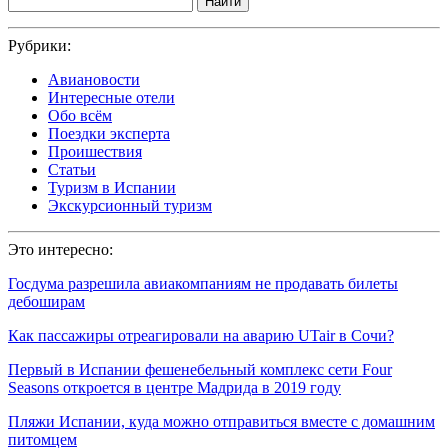
Найти
Рубрики:
Авиановости
Интересные отели
Обо всём
Поездки эксперта
Проишествия
Статьи
Туризм в Испании
Экскурсионный туризм
Это интересно:
Госдума разрешила авиакомпаниям не продавать билеты
дебоширам
Как пассажиры отреагировали на аварию UTair в Сочи?
Первый в Испании фешенебельный комплекс сети Four
Seasons откроется в центре Мадрида в 2019 году
Пляжи Испании, куда можно отправиться вместе с домашним
питомцем