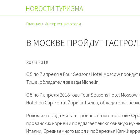
НОВОСТИ ТУРИЗМА
Главная
›
Интересные отели
В МОСКВЕ ПРОЙДУТ ГАСТРО
30.03.2018
С 5 по 7 апреля в Four Seasons Hotel Moscow пройду
Тише, обладателя звезды Michelin.
С 5 по 7 апреля 2018 года Four Seasons Hotel Mosc
Hotel du Cap-Ferrat Йорика Тьеша, обладателя звезды
Родом из города Экс-ан-Прованс на юго-востоке Фр
прованских корней и предлагает эксклюзивную кух
Италии, Средиземного моря и побережья Кап-Ферра