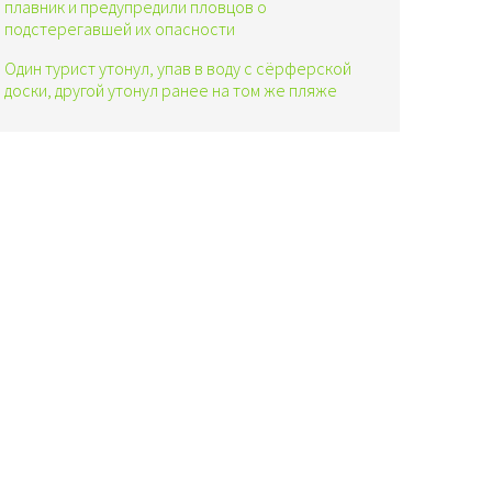
плавник и предупредили пловцов о
подстерегавшей их опасности
Один турист утонул, упав в воду с сёрферской
доски, другой утонул ранее на том же пляже