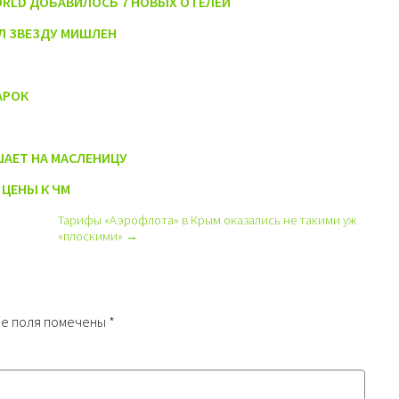
WORLD ДОБАВИЛОСЬ 7 НОВЫХ ОТЕЛЕЙ
ИЛ ЗВЕЗДУ МИШЛЕН
АРОК
ШАЕТ НА МАСЛЕНИЦУ
ЦЕНЫ К ЧМ
Тарифы «Аэрофлота» в Крым оказались не такими уж
«плоскими» →
е поля помечены
*