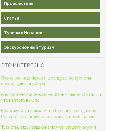
Проишествия
Статьи
Туризм в Испании
Экскурсионный туризм
ЭТО ИНТЕРЕСНО:
Японские, индийские и французские туристы
возвращаются в Асуан
Как турагент Серёжа в несезон «лидов» считал…и
что из этого вышло
Как получить гражданство Испании гражданину
России — как получить гражданство в испании
Туристы, отдыхавшие на пляже, увидели акулий