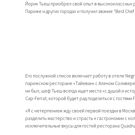
Йорик Тьеш приобрел свой опыт в высококлассных 
Париже и других городах и получил звание “Best Chef o
Его послужной список включает работу в отеле Negr
парижском ресторане «Тайеван» с Аленом Соливересо
ни был, шеф Тьеш всегда ищет места «с душой и исто
Cap-Ferrat, которой будет рад поделиться с гостями 
«Я с нетерпением жду своей первой поездки в Москв
разделить мастерство и страсть к гастрономии с кол
исключительные вкусы для гостей ресторана Quadru