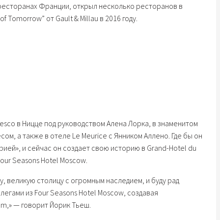
ресторанах Франции, открыл несколько ресторанов в
f Tomorrow” от Gault & Millau в 2016 году.
esco в Ницце под руководством Алена Лорка, в знаменитом
м, а также в отеле Le Meurice c Янником Аллено. Где бы он
рией», и сейчас он создает свою историю в Grand-Hotel du
Four Seasons Hotel Moscow.
у, великую столицу с огромным наследием, и буду рад
легами из Four Seasons Hotel Moscow, создавая
m,» — говорит Йорик Тьеш.