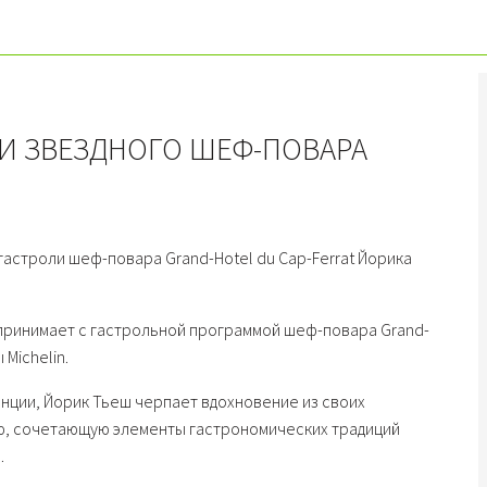
ЛИ ЗВЕЗДНОГО ШЕФ-ПОВАРА
т гастроли шеф-повара Grand-Hotel du Cap-Ferrat Йорика
ow принимает c гастрольной программой шеф-повара Grand-
 Michelin.
анции, Йорик Тьеш черпает вдохновение из своих
ню, сочетающую элементы гастрономических традиций
.