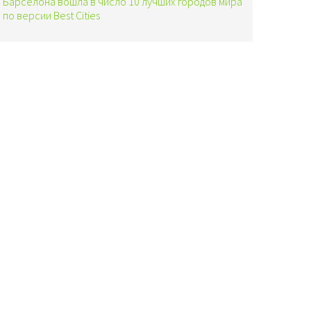
Барселона вошла в число 10 лучших городов мира
по версии Best Cities