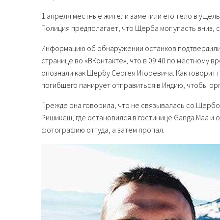
1 апреля местные жители заметили его тело в ущелье
Полиция предполагает, что Щерба мог упасть вниз, 
Информацию об обнаружении останков подтвердили 
странице во «ВКонтакте», что в 09:40 по местному в
опознали как Щербу Сергея Игоревича. Как говорит 
погибшего панирует отправиться в Индию, чтобы ор
Прежде она говорила, что не связывалась со Щербой
Ришикеш, где остановился в гостинице Ganga Maa и 
фотографию оттуда, а затем пропал.