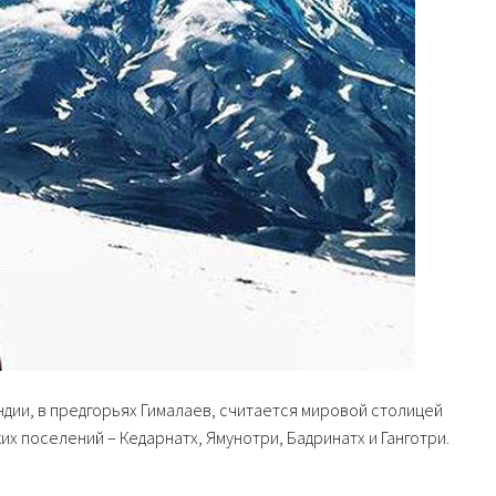
дии, в предгорьях Гималаев, считается мировой столицей
х поселений – Кедарнатх, Ямунотри, Бадринатх и Ганготри.