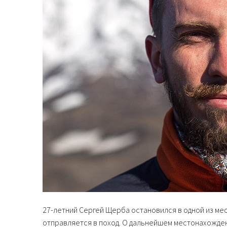
27-летний Сергей Щерба остановился в одной из ме
отправляется в поход. О дальнейшем местонахожден