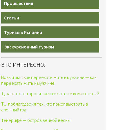
Проишествия
Статьи
Туризм в Испании
Экскурсионный туризм
ЭТО ИНТЕРЕСНО:
Новый шаг: как переехать жить к мужчине — как
переехать жить к мужчине
Турагентства просят не снижать им комиссию – 2
TUI поблагодарил тех, кто помог выстоять в
сложный год
Тенерифе — остров вечной весны