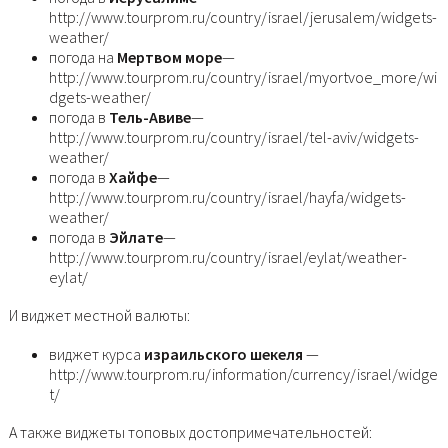
http://www.tourprom.ru/country/israel/jerusalem/widgets-
weather/
погода на
Мертвом море
—
http://www.tourprom.ru/country/israel/myortvoe_more/wi
dgets-weather/
погода в
Тель-Авиве
—
http://www.tourprom.ru/country/israel/tel-aviv/widgets-
weather/
погода в
Хайфе
—
http://www.tourprom.ru/country/israel/hayfa/widgets-
weather/
погода в
Эйлате
—
http://www.tourprom.ru/country/israel/eylat/weather-
eylat/
И виджет местной валюты:
виджет курса
израильского шекеля
—
http://www.tourprom.ru/information/currency/israel/widge
t/
А также виджеты топовых достопримечательностей: