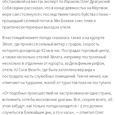
обстановкой на местах эксперт по Израилю Олег Драгунский.
Собеседник рассказал, что в конце девяностых на Мёртвом
море сам столкнулся с последствием такого буйства стихии –
прошедший селевой поток в Эйн-Бокеке снес пляж и
практически перекрыл выход из отеля.
В настоящий момент погода сказалась также и на курорте
Эйлат, где пронёсся сильный ветер с градом, скорость
которого доходила до 92 км в час. Пострадал торговый центр,
а также несколько отелей Эйлата, например построенный
несколько в отдалении от курорта, за Дельфиньим рифом,
отель «U Coral Beach», где была затоплена веранда и
пострадала часть служебных помещений. Тем не менее, как
отмечают на туррынке, жалоб от туристов пока не поступало.
«От подобных происшествий не застрахована ни одна страна,
вспомнить хотя бы московские ураганы. Всё, скорее всего, об
этом забудут, как только погода наладится – а это должно
случиться в ближайшие дни, а то и часы», — отметил Олег