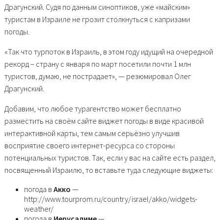
Драгунский. Судя по данным синоптиков, уже «майским»
туристам в Израиле не грозит столкнуться с капризами
погоды.
«Так что турпоток в Израиль, в этом году идущий на очередной
рекорд – страну с января по март посетили почти 1 млн
туристов, думаю, не пострадает», — резюмировал Олег
Драгунский.
Добавим, что любое турагентство может бесплатно
разместить на своём сайте виджет погоды в виде красивой
интерактивной карты, тем самым серьёзно улучшив
восприятие своего интернет-ресурса со стороны
потенциальных туристов. Так, если у вас на сайте есть раздел,
посвященный Израилю, то вставьте туда следующие виджеты:
погода в
Акко
—
http://www.tourprom.ru/country/israel/akko/widgets-
weather/
погода в
Иерусалиме
—