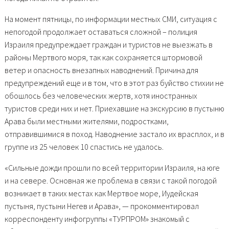
На момент пятницы, по информации местных СМИ, ситуация с
непогодой продолжает оставаться сложной – полиция
Израиля предупреждает граждан и туристов не выезжать в
районы Мертвого моря, так как сохраняется штормовой
ветер и опасность внезапных наводнений. Причина для
предупреждений еще и в том, что в этот раз буйство стихии не
обошлось без человеческих жертв, хотя иностранных
туристов среди них и нет. Приехавшие на экскурсию в пустыню
Арава были местными жителями, подростками,
отправившимися в поход. Наводнение застало их врасплох, и в
группе из 25 человек 10 спастись не удалось.
«Сильные дожди прошли по всей территории Израиля, на юге
и на севере. Основная же проблема в связи с такой погодой
возникает в таких местах как Мертвое море, Иудейская
пустыня, пустыни Негев и Арава», — прокомментировал
корреспонденту инфогруппы «ТУРПРОМ» знакомый с