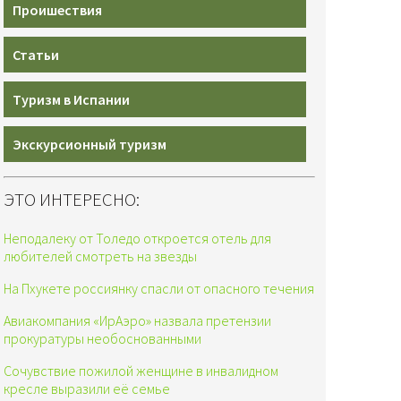
Проишествия
Статьи
Туризм в Испании
Экскурсионный туризм
ЭТО ИНТЕРЕСНО:
Неподалеку от Толедо откроется отель для
любителей смотреть на звезды
На Пхукете россиянку спасли от опасного течения
Авиакомпания «ИрАэро» назвала претензии
прокуратуры необоснованными
Сочувствие пожилой женщине в инвалидном
кресле выразили её семье