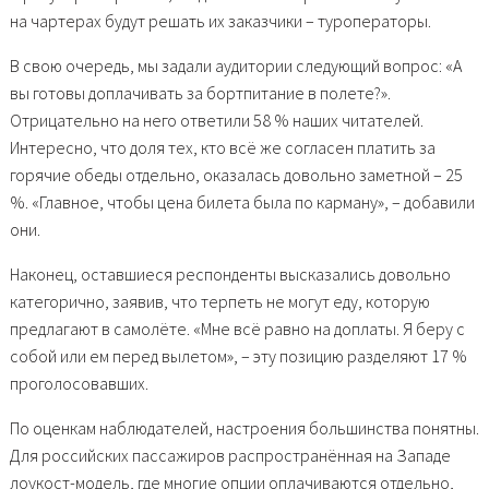
на чартерах будут решать их заказчики – туроператоры.
В свою очередь, мы задали аудитории следующий вопрос: «А
вы готовы доплачивать за бортпитание в полете?».
Отрицательно на него ответили 58 % наших читателей.
Интересно, что доля тех, кто всё же согласен платить за
горячие обеды отдельно, оказалась довольно заметной – 25
%. «Главное, чтобы цена билета была по карману», – добавили
они.
Наконец, оставшиеся респонденты высказались довольно
категорично, заявив, что терпеть не могут еду, которую
предлагают в самолёте. «Мне всё равно на доплаты. Я беру с
собой или ем перед вылетом», – эту позицию разделяют 17 %
проголосовавших.
По оценкам наблюдателей, настроения большинства понятны.
Для российских пассажиров распространённая на Западе
лоукост-модель, где многие опции оплачиваются отдельно,