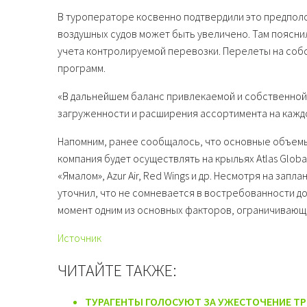
В туроператоре косвенно подтвердили это предполо
воздушных судов может быть увеличено. Там пояснил
учета контролируемой перевозки. Перелеты на соб
программ.
«В дальнейшем баланс привлекаемой и собственной 
загруженности и расширения ассортимента на каждом
Напомним, ранее сообщалось, что основные объемы
компания будет осуществлять на крыльях Atlas Global,
«Ямалом», Azur Air, Red Wings и др. Несмотря на за
уточнил, что не сомневается в востребованности до
момент одним из основных факторов, ограничивающи
Источник
ЧИТАЙТЕ ТАКЖЕ:
ТУРАГЕНТЫ ГОЛОСУЮТ ЗА УЖЕСТОЧЕНИЕ ТР