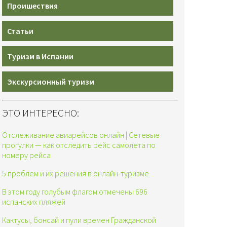
Проишествия
Статьи
Туризм в Испании
Экскурсионный туризм
ЭТО ИНТЕРЕСНО:
Отслеживание авиарейсов онлайн | Сетевые
прогулки — как отследить рейс самолета по
номеру рейса
5 проблем и их решения в онлайн-туризме
В этом году голубым флагом отмечены 696
испанских пляжей
Кактусы, бонсай и пули времен Гражданской