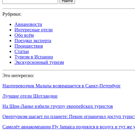
Найти
Рубрики:
Авиановости
Интересные отели
Обо всём
Поездки эксперта
Проишествия
Статьи
Туризм в Испании
Экскурсионный туризм
Это интересно:
Нацперевозчик Мальты возвращается в Санкт-Петербург
Лучшие отели Шотландии
На Шри-Ланке избили группу европейских туристов
Овертуризм шагает по планете: Пекин ограничил доступ тури
Самолёт авиакомпании Fly Jamaica поднялся в воздух и тут же 