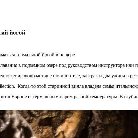
тий йогой
ниматься термальной йогой в пещере.
авания в подземном озере под руководством инструктора или пр
ложение включает две ночи в отеле, завтрак и два ужина в рест
Collection. Когда-то этой старинной вилла владела семья итальян
от в Европе с термальным паром разной температуры. В глубин