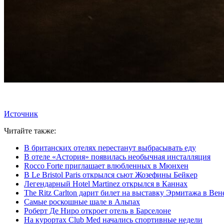
Источник
Читайте также:
В британских отелях перестанут выбрасывать еду
В отеле «Астория» появилась необычная инсталляция
Rocco Forte приглашает влюбленных в Мюнхен
В Le Bristol Paris открылся сьют Жозефины Бейкер
Легендарный Hotel Martinez открылся в Каннах
The Ritz Carlton дарит билет на выставку Эрмитажа в Вен
Самые роскошные шале в Альпах
Роберт Де Ниро откроет отель в Барселоне
На курортах Club Med начались спортивные недели