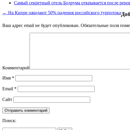
Самый секретный отель Бодрума открывается после рено
← На Кипре ожидают 50% падения российского турпотока
Доб
Ваш адрес email не будет опубликован.
Обязательные поля пом
Комментарий
Имя
*
Email
*
Сайт
Поиск: