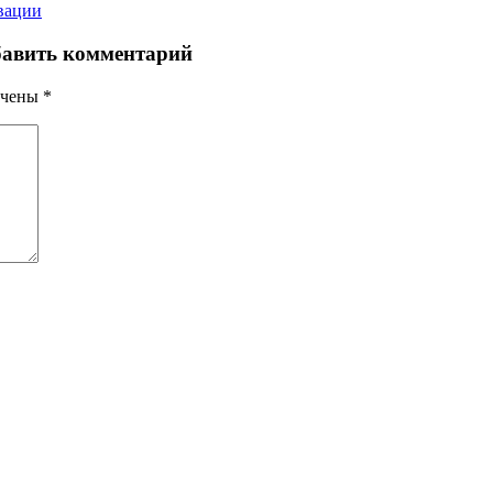
вации
авить комментарий
ечены
*