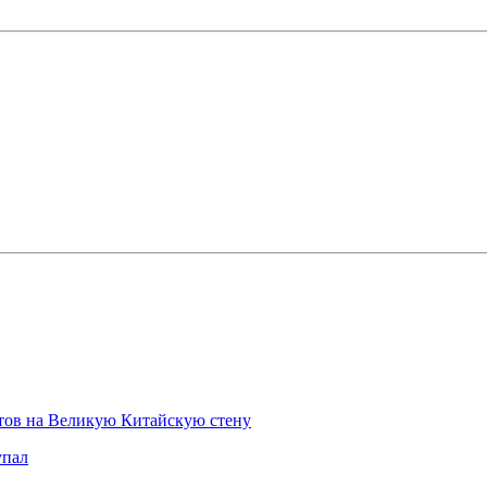
стов на Великую Китайскую стену
упал