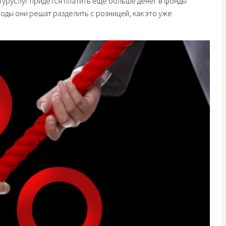
туруслуг придется платить еще больше денег в фонды
ходы они решат разделить с розницей, как это уже