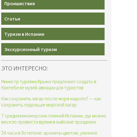
Проишествия
Статьи
Туризм в Испании
Экскурсионный туризм
ЭТО ИНТЕРЕСНО:
Министр туризма Крыма предложил создать в
Коктебеле музей авиации для туристов
Как сохранить загар после моря надолго? — как
сохранить подольше морской загар
7 средиземноморских пляжей Испании, где можно
весело провести время в майские праздники
24 часа в Эстепоне: ароматы цветов, уличное