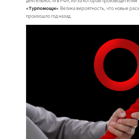
деятельности в РФ», из-за которой производителям 
«Турпомощи»
. Велика вероятность, что новые рас
произошло год назад.