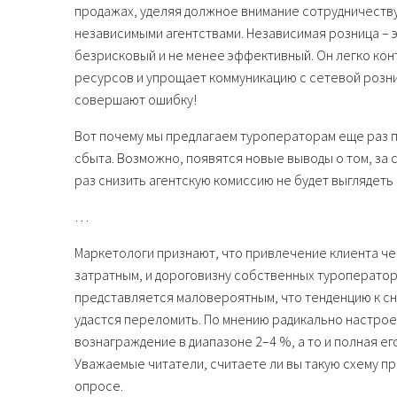
продажах, уделяя должное внимание сотрудничеству
независимыми агентствами. Независимая розница – 
безрисковый и не менее эффективный. Он легко ко
ресурсов и упрощает коммуникацию с сетевой розни
совершают ошибку!
Вот почему мы предлагаем туроператорам еще раз п
сбыта. Возможно, появятся новые выводы о том, за 
раз снизить агентскую комиссию не будет выглядеть
…
Маркетологи признают, что привлечение клиента ч
затратным, и дороговизну собственных туроператор
представляется маловероятным, что тенденцию к сн
удастся переломить. По мнению радикально настрое
вознаграждение в диапазоне 2–4 %, а то и полная е
Уважаемые читатели, считаете ли вы такую схему пр
опросе.