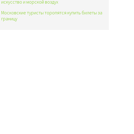
искусство и морской воздух
Московские туристы торопятся купить билеты за
границу