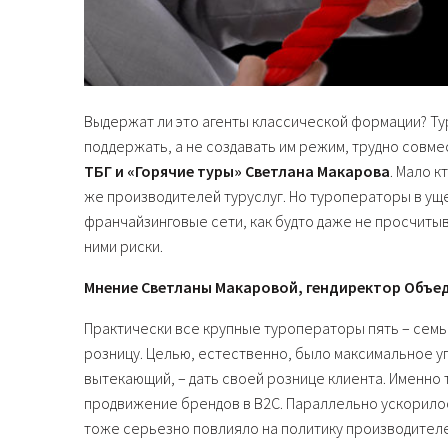
Выдержат ли это агенты классической формации? Т
поддержать, а не создавать им режим, трудно совм
ТБГ и «Горячие туры» Светлана Макарова
. Мало к
же производителей туруслуг. Но туроператоры в у
франчайзинговые сети, как будто даже не просчиты
ними риски.
Мнение Светланы Макаровой, гендиректор Объед
Практически все крупные туроператоры пять – семь
розницу. Целью, естественно, было максимальное у
вытекающий, – дать своей рознице клиента. Именно
продвижение брендов в B2C. Параллельно ускорилос
тоже серьезно повлияло на политику производителе