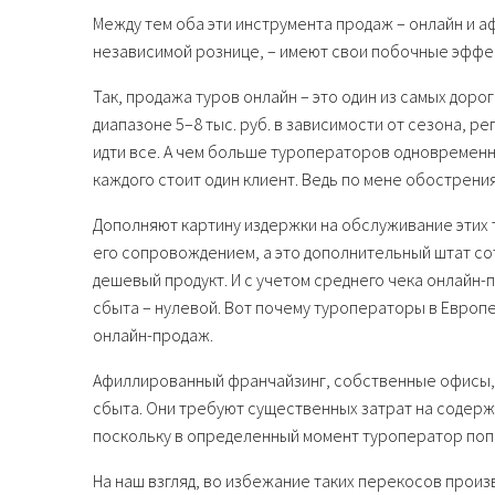
Между тем оба эти инструмента продаж – онлайн и 
независимой рознице, – имеют свои побочные эффе
Так, продажа туров онлайн – это один из самых дор
диапазоне 5–8 тыс. руб. в зависимости от сезона, р
идти все. А чем больше туроператоров одновременно
каждого стоит один клиент. Ведь по мене обострени
Дополняют картину издержки на обслуживание этих т
его сопровождением, а это дополнительный штат со
дешевый продукт. И с учетом среднего чека онлайн-
сбыта – нулевой. Вот почему туроператоры в Европ
онлайн-продаж.
Афиллированный франчайзинг, собственные офисы, 
сбыта. Они требуют существенных затрат на содержа
поскольку в определенный момент туроператор попа
На наш взгляд, во избежание таких перекосов произ