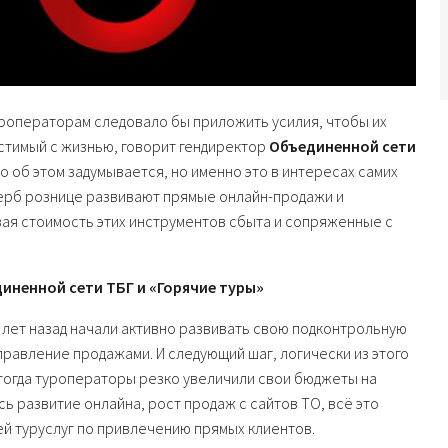
уроператорам следовало бы приложить усилия, чтобы их
естимый с жизнью, говорит гендиректор
Объединенной сети
то об этом задумывается, но именно это в интересах самих
щерб рознице развивают прямые онлайн-продажи и
вая стоимость этих инструментов сбыта и сопряженные с
иненной сети ТБГ и «Горячие туры»
 лет назад начали активно развивать свою подконтрольную
правление продажами. И следующий шаг, логически из этого
 тогда туроператоры резко увеличили свои бюджеты на
ь развитие онлайна, рост продаж с сайтов ТО, всё это
й туруслуг по привлечению прямых клиентов.