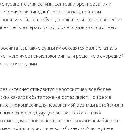
 с турагентскими сетями, центрами бронирования и
экономически выгодный канал продаж, при этом
нтролируемый, не требует дополнительных человеческих
цей. Те туроператоры, которые отказываются от него,
росчитать, в какие суммы им обходятся разные каналы
счет чего имеет смысл экономить, и решение в очередной
 столь очевидным.
ерез Интернет становится мероприятием всё более
ских каналов сбыта тоже не оспаривают. Но всё же
ижению комиссии для независимой розницы в этой жизни
нных экспертов, будущее рынка – это агентское
го отмена, как произошло в сфере продажи авиабилетов.
именимой для туристического бизнеса? Участвуйте в