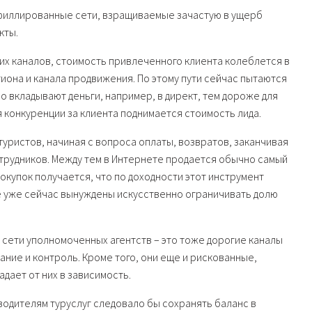
афиллированные сети, взращиваемые зачастую в ущерб
кты.
огих каналов, стоимость привлеченного клиента колеблется в
егиона и канала продвижения. По этому пути сейчас пытаются
 вкладывают деньги, например, в директ, тем дороже для
я конкуренции за клиента поднимается стоимость лида.
уристов, начиная с вопроса оплаты, возвратов, заканчивая
трудников. Между тем в Интернете продается обычно самый
покупок получается, что по доходности этот инструмент
е уже сейчас вынуждены искусственно ограничивать долю
сети уполномоченных агентств – это тоже дорогие каналы
ние и контроль. Кроме того, они еще и рискованные,
дает от них в зависимость.
водителям туруслуг следовало бы сохранять баланс в