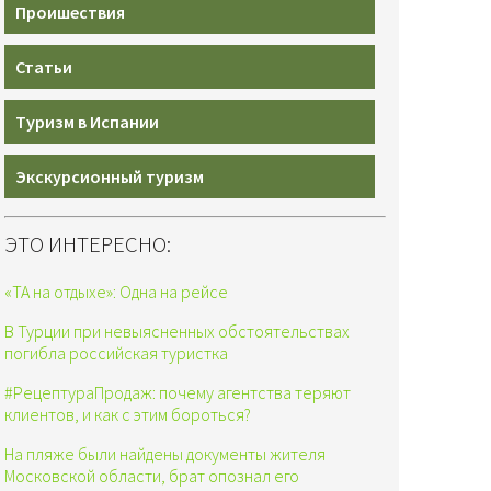
Проишествия
Статьи
Туризм в Испании
Экскурсионный туризм
ЭТО ИНТЕРЕСНО:
«ТА на отдыхе»: Одна на рейсе
В Турции при невыясненных обстоятельствах
погибла российская туристка
#РецептураПродаж: почему агентства теряют
клиентов, и как с этим бороться?
На пляже были найдены документы жителя
Московской области, брат опознал его