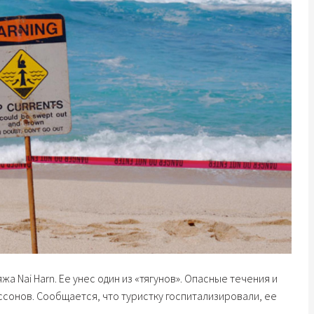
а Nai Harn. Ее унес один из «тягунов». Опасные течения и
ссонов. Сообщается, что туристку госпитализировали, ее