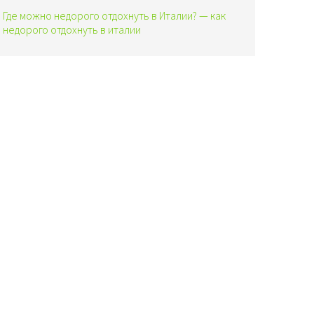
Где можно недорого отдохнуть в Италии? — как
недорого отдохнуть в италии