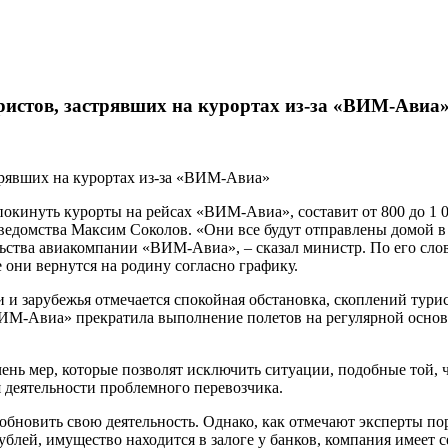
уристов, застрявших на курортах из-за «ВИМ-Авиа
покинуть курорты на рейсах «ВИМ-Авиа», составит от 800 до 1 00
 ведомства Максим Соколов. «Они все будут отправлены домой 
ьства авиакомпании «ВИМ-Авиа», – сказал министр. По его слов
е они вернутся на родину согласно графику.
и и зарубежья отмечается спокойная обстановка, скоплений тур
ИМ-Авиа» прекратила выполнение полетов на регулярной основе
ень мер, которые позволят исключить ситуации, подобные той,
 деятельности проблемного перевозчика.
новить свою деятельность. Однако, как отмечают эксперты порт
блей, имущество находится в залоге у банков, компания имеет с