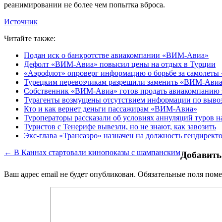
реанимировании не более чем попытка вброса.
Источник
Читайте также:
Подан иск о банкротстве авиакомпании «ВИМ-Авиа»
Дефолт «ВИМ-Авиа» повысил цены на отдых в Турции
«Аэрофлот» опроверг информацию о борьбе за самолет
Турецким перевозчикам разрешили заменить «ВИМ-Ави
Собственник «ВИМ-Авиа» готов продать авиакомпанию з
Турагенты возмущены отсутствием информации по выв
Кто и как вернет деньги пассажирам «ВИМ-Авиа»
Туроператоры рассказали об условиях аннуляций туров
Туристов с Тенерифе вывезли, но не знают, как завозить
Экс-глава «Трансаэро» назначен на должность гендирек
← В Каннах стартовали кинопоказы с шампанским
Добавить
Ваш адрес email не будет опубликован.
Обязательные поля пом