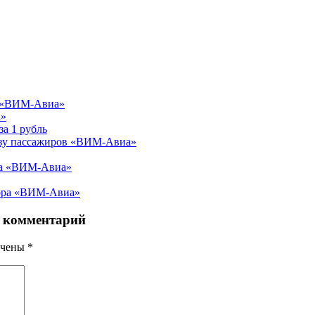
ы «ВИМ-Авиа»
а»
а 1 рубль
озу пассажиров «ВИМ-Авиа»
 на «ВИМ-Авиа»
тора «ВИМ-Авиа»
 комментарий
ечены
*