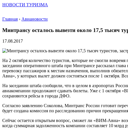
НОВОСТИ ТУРИЗМА
Главная
›
Авиановости
Минтрансу осталось вывезти около 17,5 тысяч т
17.08.2017
На 2 октября количество туристов, которые не смогли вовремя 
заседании оперативного штаба при Минтрансе рассказал глава
перевозку пассажиров к местам назначения, выполнив обязател
Авиа», у которых вылет должен состояться после 1 октября. Вс
На заседании штаба сообщили, что в целом в аэропортах Росси
авиакомпании продолжают сдавать билеты. Уже с 1 октября «В
сохраняются рейсы в города ДФО.
Согласно заявлению Соколова, Минтранс России готовит переч
будет создана комиссия по расследованию причин прекращения
Сейчас остается открытым вопрос, сможет ли «ВИМ-Авиа» возоб
когда суммарная задолженность компании составляет 10 млрд ру