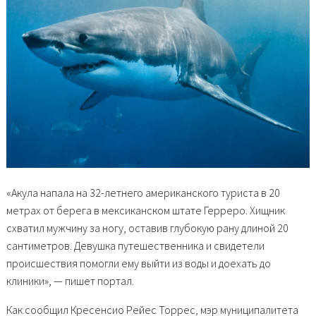
«Акула напала на 32-летнего американского туриста в 20
метрах от берега в мексиканском штате Герреро. Хищник
схватил мужчину за ногу, оставив глубокую рану длиной 20
сантиметров. Девушка путешественника и свидетели
происшествия помогли ему выйти из воды и доехать до
клиники», — пишет портал.
Как сообщил Кресенсио Рейес Торрес, мэр муниципалитета