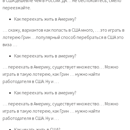
в США дешевле чем в России. ДА… не беспокойтесь, смело
переезжайте.
Как переехать жить в Америку?
… скажу, вариантов как попасть в США много, … это играть в
лотерею Грин …популярный способ перебраться в США это
виза …
Как переехать жить в америку?
… переехать в Америку, существует множество… Можно
играть в такую лотерею, как Грин … нужно найти
работодателя в США. Ну и …
Как переехать жить в америку?
… переехать в Америку, существует множество… Можно
играть в такую лотерею, как Грин … нужно найти
работодателя в США. Ну и …
Как уехать жить в США?