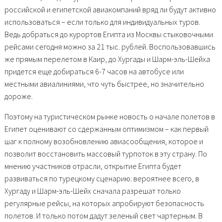
российской и египетской авиакомпаний вряд ли будут активно
использоваться – если только для индивидуальных туров.
Ведь добраться до курортов Египта из Москвы стыковочными
рейсами сегодня можно за 21 тыс. рублей. Воспользовавшись
же прямым перелетом в Каир, до Хургады и Шарм-эль-Шейха
придется еще добираться 6-7 часов на автобусе или
местными авиалиниями, что чуть быстрее, но значительно
дороже.
Поэтому на туристическом рынке новость о начале полетов в
Египет оценивают со сдержанным оптимизмом – как первый
шаг к полному возобновлению авиасообщения, которое и
позволит восстановить массовый турпоток в эту страну. По
мнению участников отрасли, открытие Египта будет
развиваться по турецкому сценарию: вероятнее всего, в
Хургаду и Шарм-эль-Шейх сначала разрешат только
регулярные рейсы, на которых апробируют безопасность
полетов. И только потом дадут зеленый свет чартерным. В