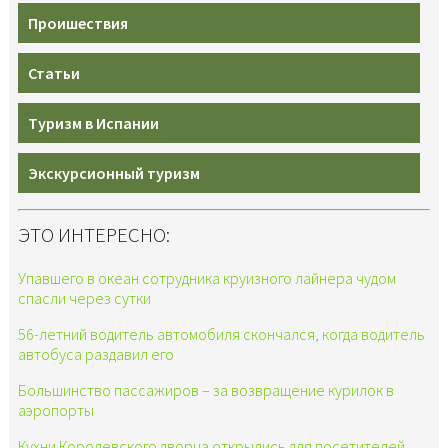
Проишествия
Статьи
Туризм в Испании
Экскурсионный туризм
ЭТО ИНТЕРЕСНО:
Упавшего в океан сотрудника круизного лайнера чудом
спасли через сутки
56-летний водитель автомобиля скончался, когда водитель
автобуса раздавил его
Большинство пассажиров – за возвращение курилок в
аэропорты
Кухни Королевского дворца открылись для посетителей