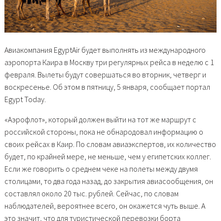
Авиакомпания EgyptAir будет выполнять из международного
аэропорта Каира в Москву три регулярных рейса в неделю с 1
февраля. Вылеты будут совершаться во вторник, четверг и
воскресенье. Об этом в пятницу, 5 января, сообщает портал
Egypt Today.
«Аэрофлот», который должен выйти на тот же маршрут с
российской стороны, пока не обнародовал информацию о
своих рейсах в Каир. По словам авиаэкспертов, их количество
будет, по крайней мере, не меньше, чем у египетских коллег.
Если же говорить о среднем чеке на полеты между двумя
столицами, то два года назад, до закрытия авиасообщения, он
составлял около 20 тыс. рублей. Сейчас, по словам
наблюдателей, вероятнее всего, он окажется чуть выше. А
это значит, что для туристической перевозки борта