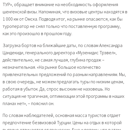
ТУР», обращает внимание на необходимость оформления
шенгенской визы. Напоминая, что визовые центры находятся в
1 000 км от Омска. Подводя итог, на рынке опасаются, как бы
туроператор не снял только что поставленную программу,
как это произошло в прошлом году.
Загрузка бортов на ближайшие даты, по словам Александра
Цандекиди, генерального директора «Музенидис Трэвел»,
действительно, не самая лучшая, глубина продаж –
незначительная. «На рынке большое количество
привлекательных предложений по разным направлениям. Мы,
в свою очередь, не можем предлагать туры по низким ценам,
работая в убыток. Да, спрос высоким не назовешь. Но
ситуация не трагичная, оптимизации этой программы в наших
планах нет», – пояснил он.
По словам наблюдателей, основная масса туристов отдает
предпочтение безвизовой Турции. Цены на отдых в которой
выгодно отличаются от греческих. Еще и потому, что в этом