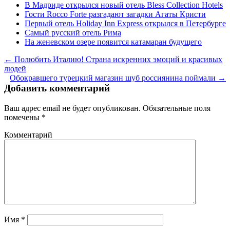
В Мадриде открылся новый отель Bless Collection Hotels
Гости Rocco Forte разгадают загадки Агаты Кристи
Первый отель Holiday Inn Express открылся в Петербурге
Самый русский отель Рима
На женевском озере появится катамаран будущего
← Полюбить Италию! Страна искренних эмоций и красивых
людей
Обокравшего турецкий магазин шуб россиянина поймали →
Добавить комментарий
Ваш адрес email не будет опубликован.
Обязательные поля
помечены
*
Комментарий
Имя
*