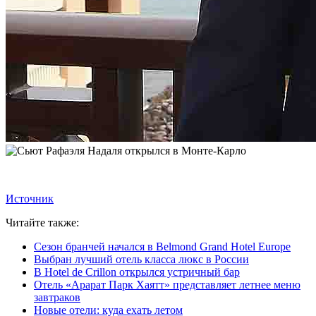
Источник
Читайте также:
Сезон бранчей начался в Belmond Grand Hotel Europe
Выбран лучший отель класса люкс в России
В Hotel de Crillon открылся устричный бар
Отель «Арарат Парк Хаятт» представляет летнее меню
завтраков
Новые отели: куда ехать летом