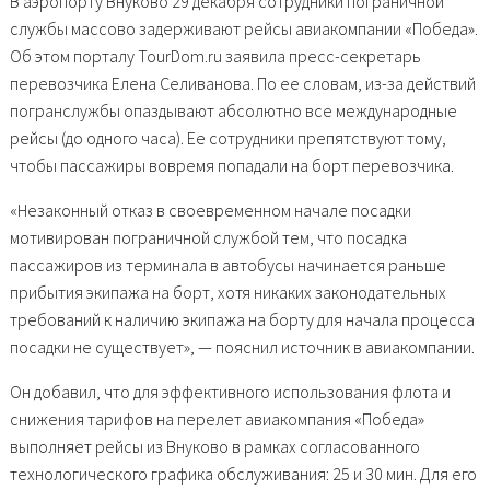
В аэропорту Внуково 29 декабря сотрудники пограничной
службы массово задерживают рейсы авиакомпании «Победа».
Об этом порталу TourDom.ru заявила пресс-секретарь
перевозчика Елена Селиванова. По ее словам, из-за действий
погранслужбы опаздывают абсолютно все международные
рейсы (до одного часа). Ее сотрудники препятствуют тому,
чтобы пассажиры вовремя попадали на борт перевозчика.
«Незаконный отказ в своевременном начале посадки
мотивирован пограничной службой тем, что посадка
пассажиров из терминала в автобусы начинается раньше
прибытия экипажа на борт, хотя никаких законодательных
требований к наличию экипажа на борту для начала процесса
посадки не существует», — пояснил источник в авиакомпании.
Он добавил, что для эффективного использования флота и
снижения тарифов на перелет авиакомпания «Победа»
выполняет рейсы из Внуково в рамках согласованного
технологического графика обслуживания: 25 и 30 мин. Для его