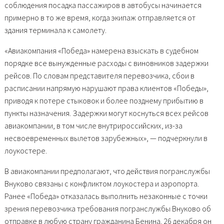
соблюдения посадка пассажиров в автобусы начинается
примерно в то же время, когда экипаж отправляется от
здания терминала к самолету.
«Авиакомпания «Победа» намерена взыскать в судебном
порядке все вынужденные расходы с виновников задержки
рейсов. По словам представителя перевозчика, сбои в
расписании напрямую нарушают права клиентов «Победы»,
приводя к потере стыковок и более позднему прибытию в
пункты назначения. Задержки могут коснуться всех рейсов
авиакомпании, в том числе внутрироссийских, из-за
несвоевременных вылетов зарубежных», — подчеркнули в
лоукостере.
В авиакомпании предполагают, что действия погранслужбы
Внуково связаны с конфликтом лоукостера и аэропорта.
Ранее «Победа» отказалась выполнить незаконные с точки
зрения перевозчика требования погранслужбы Внуково об
отправке в любую страну гражданина Бенина. 26 декабря он