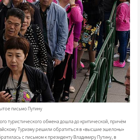
ытое письмо Путину
ого туристического обмена дошла до критической, причём
тайскому Туризму решили обратиться в «высшие эшелоны»
братилась с письмом к президенту Владимиру Путину, в