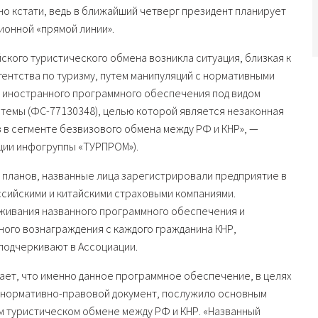
о кстати, ведь в ближайший четверг президент планирует
ионной «прямой линии».
ского туристического обмена возникла ситуация, близкая к
ентства по туризму, путем манипуляций с нормативными
о иностранного программного обеспечения под видом
емы (ФС-77130348), целью которой является незаконная
 в сегменте безвизового обмена между РФ и КНР», —
ции инфогруппы «ТУРПРОМ»).
х планов, названные лица зарегистрировали предприятие в
ссийскими и китайскими страховыми компаниями.
живания названного программного обеспечения и
ого вознаграждения с каждого гражданина КНР,
подчеркивают в Ассоциации.
ает, что именно данное программное обеспечение, в целях
й нормативно-правовой документ, послужило основным
м туристическом обмене между РФ и КНР. «Названный