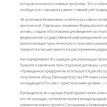
котором изложила основные проблемы. Это особенн
пообщаться с народом в рамках ставшей уже традиц
«В групповом безвизовом сегменте российско-китай
критической. Отдельные чиновники Федерального аг
актами, создали обоснование для введения частног
федеральной государственной информационной сист
монополизация туристического и страхового рынков
говорится в письме (имеется в распоряжении редак
Как подчеркивает Ассоциация, для реализации свои
Гонконге и заключили трёхсторонние договоры с ро
«Приведённое предприятие используется для обслу
получения в обход Законодательства РФ комиссионн
посещающего Россию с туристическими целями», — 
Руководитель Ассоциации Юрий Цуркан также отмеч
его легализации, путём включения в международны
элементом нового проекта Соглашения о безвизово