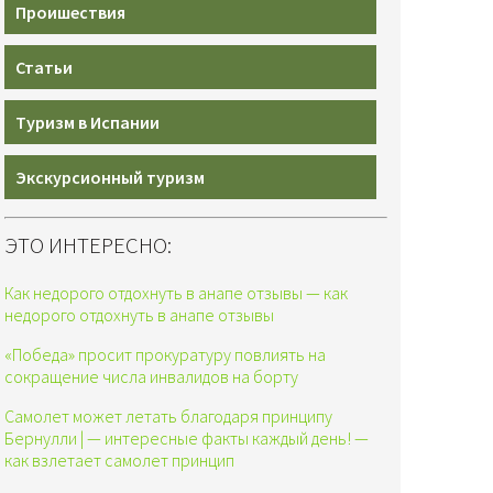
Проишествия
Статьи
Туризм в Испании
Экскурсионный туризм
ЭТО ИНТЕРЕСНО:
Как недорого отдохнуть в анапе отзывы — как
недорого отдохнуть в анапе отзывы
«Победа» просит прокуратуру повлиять на
сокращение числа инвалидов на борту
Самолет может летать благодаря принципу
Бернулли | — интересные факты каждый день! —
как взлетает самолет принцип