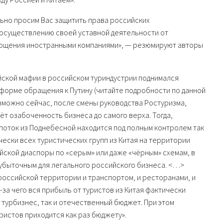
ьно просим Вас защитить права российских
осуществлению своей уставной деятельности от
глощения иностранными компаниями», — резюмируют авторы
айской мафии в российском туриндустрии поднимался
 форме обращения к Путину (читайте подробности по данной
озможно сейчас, после смены руководства Ростуризма,
ёт озабоченность бизнеса до самого верха. Тогда,
поток из Поднебесной находится под полным контролем так
ески всех туристических групп из Китая на территории
ской диаспоры по «серым» или даже «чёрным» схемам, в
 убыточным для легального российского бизнеса. <…>
российской территории и транспортом, и ресторанами, и
з-за чего вся прибыль от туристов из Китая фактически
 турбизнес, так и отечественный бюджет. При этом
ристов приходится как раз бюджету».