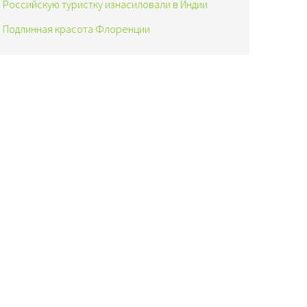
Российскую туристку изнасиловали в Индии
Подлинная красота Флоренции