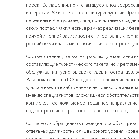
проект Соглашения, по итогам двух этапов всеросс
интересам РФ и отечественной туриндустрии. Прихо
перемены в Ростуризме, лица, причастные к создан
своих постах. Фактически, в рамках реализации бе
прямой и полной зависимости от иностранных компа
российскими властями практически не контролируют
Соответственно, только направляющие компании из
составляющие туристического пакета, но и реглам
обслуживании туристов своих гидов-иностранцев, 
Законодательства РФ. «Подобное положение дел сл
удалось ввести в заблуждение не только органы вл
мнению специалистов, сложившиеся обстоятельства
комплекса неотложных мер, то данное направление
под контроль иностранного теневого сектора», — п
Согласно их обращению к президенту особую тревог
отдельных должностных лиц высокого уровня, «сове
укреплению и развитию партнёрских отношений межд