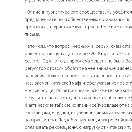
«От имени туристического сообщества, мы убедител
предпринимателей и общественных организаций по 
произвола, а туристическую отрасль России от по
письма.
Напомним, что вопрос «чёрных» и «серых» схем кит
общественниками еще в начале 2018 года, и также в
ссылке). Однако тогда проблема решена не была. В
регулятор отрасли обратит на неё внимание и донес
напомним, общественники констатировали, что «тур
называемой китайской мафии: обслуживание практич
России осуществляется силами исключительно китай
результате чего этот турпоток является абсолютно
Фактически китайские компании сейчас владеют на 
гостиницами, и гидами, и сувенирными магазинами, и
возвращается в Поднебесную, минуя как российский
оплачивать рекреационную нагрузку от китайских ту