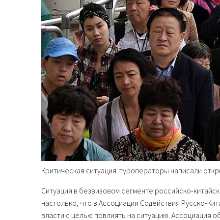
Критическая ситуация: туроператоры написали откр
Ситуация в безвизовом сегменте российско-китайск
настолько, что в Ассоциации Содействия Русско-Ки
власти с целью повлиять на ситуацию. Ассоциация о