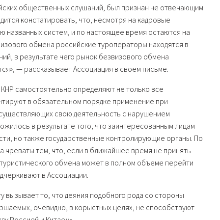
ийских общественных слушаний, был признан не отвечающим
дится констатировать, что, несмотря на кадровые
ию названных систем, и по настоящее время остаются на
звизового обмена российские туроператоры находятся в
ний, в результате чего рынок безвизового обмена
ся», — рассказывает Ассоциация в своем письме.
 КНР самостоятельно определяют не только все
ентируют в обязательном порядке применение при
осуществляющих свою деятельность с нарушением
ожилось в результате того, что заинтересованным лицам
асти, но также государственные контролирующие органы. По
 чреваты тем, что, если в ближайшее время не принять
 туристического обмена может в полном объеме перейти
одчеркивают в Ассоциации.
у вызывает то, что деяния подобного рода со стороны
ршаемых, очевидно, в корыстных целях, не способствуют
у Россией и Китаем».