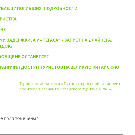
УБАЕ: 17 ПОГИБШИХ. ПОДРОБНОСТИ
УРИСТКА
АНЕ
 ЗАДЕРЖКИ, А У «ПЕГАСА» - ЗАПРЕТ НА 2 ЛАЙНЕРА.
ЯДОК?
ООБЩЕ НЕ ОСТАНЕТСЯ?
ОГРАНИЧИЛ ДОСТУП ТУРИСТОВ НА ВЕЛИКУЮ КИТАЙСКУЮ
Турбизнес обратился к Путину с просьбой остановить
произвол в сегменте китайского туризма в РФ →
е поля помечены
*