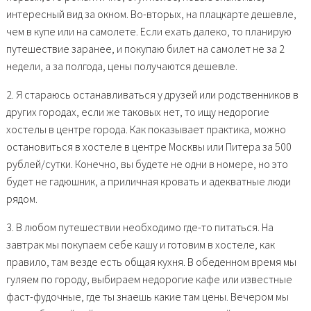
интересный вид за окном. Во-вторых, на плацкарте дешевле,
чем в купе или на самолете. Если ехать далеко, то планирую
путешествие заранее, и покупаю билет на самолет не за 2
недели, а за полгода, цены получаются дешевле.
2. Я стараюсь останавливаться у друзей или родственников в
других городах, если же таковых нет, то ищу недорогие
хостелы в центре города. Как показывает практика, можно
остановиться в хостеле в центре Москвы или Питера за 500
рублей/сутки. Конечно, вы будете не одни в номере, но это
будет не гадюшник, а приличная кровать и адекватные люди
рядом.
3. В любом путешествии необходимо где-то питаться. На
завтрак мы покупаем себе кашу и готовим в хостеле, как
правило, там везде есть общая кухня. В обеденном время мы
гуляем по городу, выбираем недорогие кафе или известные
фаст-фудочные, где ты знаешь какие там цены. Вечером мы