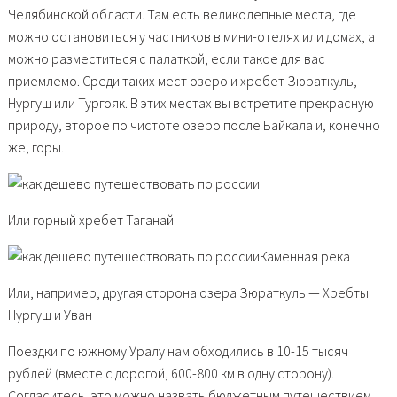
Челябинской области. Там есть великолепные места, где
можно остановиться у частников в мини-отелях или домах, а
можно разместиться с палаткой, если такое для вас
приемлемо. Среди таких мест озеро и хребет Зюраткуль,
Нургуш или Тургояк. В этих местах вы встретите прекрасную
природу, второе по чистоте озеро после Байкала и, конечно
же, горы.
Или горный хребет Таганай
Каменная река
Или, например, другая сторона озера Зюраткуль — Хребты
Нургуш и Уван
Поездки по южному Уралу нам обходились в 10-15 тысяч
рублей (вместе с дорогой, 600-800 км в одну сторону).
Согласитесь, это можно назвать бюджетным путешествием.