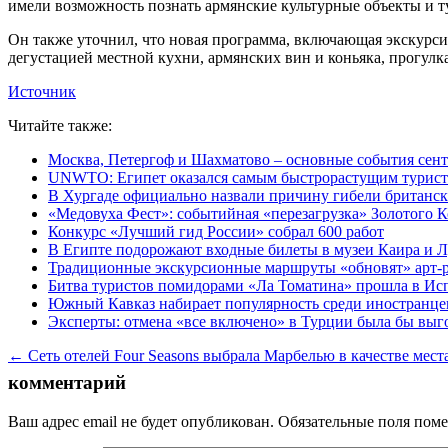
имели возможность познать армянские культурные объекты и 
Он также уточнил, что новая программа, включающая экскурси
дегустацией местной кухни, армянских вин и коньяка, прогулк
Источник
Читайте также:
Москва, Петергоф и Шахматово – основные события сент
UNWTO: Египет оказался самым быстрорастущим турист
В Хургаде официально назвали причину гибели британск
«Медовуха Фест»: событийная «перезагрузка» Золотого 
Конкурс «Лучший гид России» собрал 600 работ
В Египте подорожают входные билеты в музеи Каира и Л
Традиционные экскурсионные маршруты «обновят» арт-
Битва туристов помидорами «Ла Томатина» прошла в Ис
Южный Кавказ набирает популярность среди иностранце
Эксперты: отмена «все включено» в Турции была бы выг
← Сеть отелей Four Seasons выбрала Марбелью в качестве места
комментарий
Ваш адрес email не будет опубликован.
Обязательные поля пом