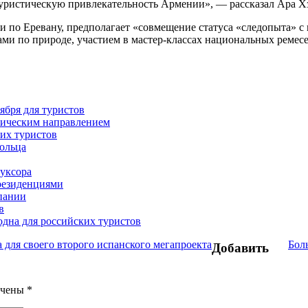
туристическую привлекательность Армении», — рассказал Ара Х
и по Еревану, предполагает «совмещение статуса «следопыта» 
ами по природе, участием в мастер-классах национальных ремесе
ября для туристов
ическим направлением
их туристов
Кольца
уксора
резиденциями
пании
в
одна для российских туристов
 для своего второго испанского мегапроекта
Бол
Добавить
ечены
*