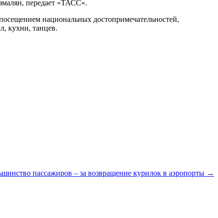
змалян, передает «ТАСС».
с посещением национальных достопримечательностей,
л, кухни, танцев.
ьшинство пассажиров – за возвращение курилок в аэропорты →