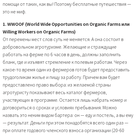
помощи от таких, как вы! Поэтому бесплатные путешествия —
это не миф.
1. WWOOF (World Wide Opportunities on Organic Farms или
Willing Workers on Organic Farms)
От перемены мест слов суть не меняется. А она состоит в
добровольном агротуризме. Желающие и страждущие
работать на ферме по 6 часов в день, должны заполнить
бланк, где и изъявят стремление к полевым работам. Через
какое-то время один из фермеров готов будет предоставить
трудоголикам жилье и пищу за работу. Причем вам будет
предоставлено право выбора: из желаемой страны
агротуристу показывают весь каталог фермеров,
участвующих в программе. Остается лишь набрать номер и
договориться о сроках и условиях пребывания. Можно
назвать это неким видом бартера: он — еду и постель, а вы ему
— результат. Деньги при этом понадобятся всего один раз —
при оплате годового членского взноса организации (20-60