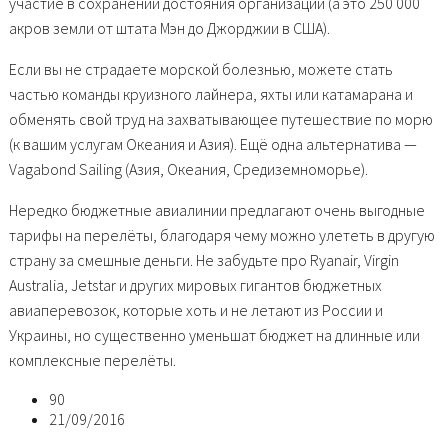
участие в сохранении достояния организации (а это 250 000
акров земли от штата Мэн до Джорджии в США).
Если вы не страдаете морской болезнью, можете стать
частью команды круизного лайнера, яхты или катамарана и
обменять свой труд на захватывающее путешествие по морю
(к вашим услугам Океания и Азия). Ещё одна альтернатива —
Vagabond Sailing (Азия, Океания, Средиземноморье).
Нередко бюджетные авиалинии предлагают очень выгодные
тарифы на перелёты, благодаря чему можно улететь в другую
страну за смешные деньги. Не забудьте про Ryanair, Virgin
Australia, Jetstar и других мировых гигантов бюджетных
авиаперевозок, которые хоть и не летают из России и
Украины, но существенно уменьшат бюджет на длинные или
комплексные перелёты.
90
21/09/2016