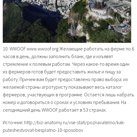
10. WWOOF www.wwoof.org Желающие работать на ферме по 6
часов в день, должны заполнить бланк, где и изъявят
стремление к полевым работам. Через какое-то время один
из фермеров готов будет предоставить жилье и пищу за
работу. Причем вам будет предоставлено право выбора: из
желаемой страны агротуристу показывают весь каталог
фермеров, участвующих в программе. Остается лишь набрать
номер и договориться о сроках и условиях пребывания. На
сегодняшний день WWOOF работает в 53 странах.
Источник: http://biz-anatomy.ru/vse-stati/poznavatelno/kak-
puteshestvovat-besplatno-10-sposobov