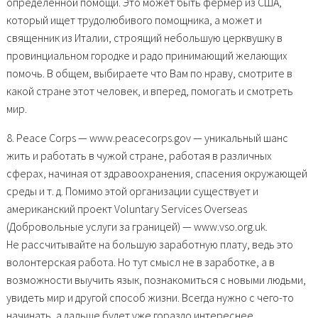
определенной помощи. Это может быть фермер из США,
который ищет трудолюбивого помощника, а может и
священник из Италии, строящий небольшую церквушку в
провинциальном городке и радо принимающий желающих
помочь. В общем, выбираете что Вам по нраву, смотрите в
какой стране этот человек, и вперед, помогать и смотреть
мир.
8. Peace Corps — www.peacecorps.gov — уникальный шанс
жить и работать в чужой стране, работая в различных
сферах, начиная от здравоохранения, спасения окружающей
среды и т. д. Помимо этой организации существует и
американский проект Voluntary Services Overseas
(Добровольные услуги за границей) — www.vso.org.uk.
Не рассчитывайте на большую заработную плату, ведь это
волонтерская работа. Но тут смысл не в заработке, а в
возможности выучить язык, познакомиться с новыми людьми,
увидеть мир и другой способ жизни. Всегда нужно с чего-то
начинать, а дальше будет уже гораздо интереснее.