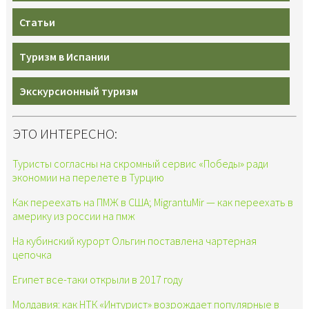
Статьи
Туризм в Испании
Экскурсионный туризм
ЭТО ИНТЕРЕСНО:
Туристы согласны на скромный сервис «Победы» ради
экономии на перелете в Турцию
Как переехать на ПМЖ в США; MigrantuMir — как переехать в
америку из россии на пмж
На кубинский курорт Ольгин поставлена чартерная
цепочка
Египет все-таки открыли в 2017 году
Молдавия: как НТК «Интурист» возрождает популярные в